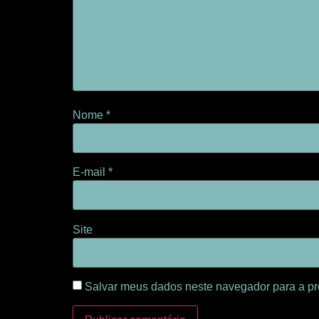
Nome
*
E-mail
*
Site
Salvar meus dados neste navegador para a pr