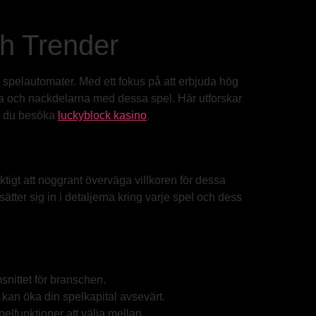
ch Trender
 spelautomater. Med ett fokus på att erbjuda hög
arna och nackdelarna med dessa spel. Här utforskar
an du besöka
luckyblock kasino
.
igt att noggrant överväga villkoren för dessa
ter sig in i detaljerna kring varje spel och dess
nittet för branschen.
kan öka din spelkapital avsevärt.
elfunktioner att välja mellan.