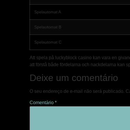
Spelautomat A
Spelautomat B
Spelautomat C
Att spela på luckyblock casino kan vara en giva
att förstå både fördelarna och nackdelarna kan s
Deixe um comentário
O seu endereço de e-mail não será publicado.
C
Comentário
*