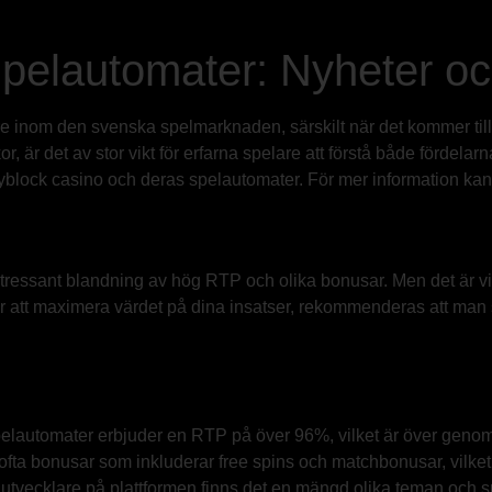
Spelautomater: Nyheter o
re inom den svenska spelmarknaden, särskilt när det kommer till
r, är det av stor vikt för erfarna spelare att förstå både fördel
kyblock casino och deras spelautomater. För mer information k
ressant blandning av hög RTP och olika bonusar. Men det är vikt
 att maximera värdet på dina insatser, rekommenderas att man sät
lautomater erbjuder en RTP på över 96%, vilket är över genoms
ta bonusar som inkluderar free spins och matchbonusar, vilket 
lutvecklare på plattformen finns det en mängd olika teman och sp