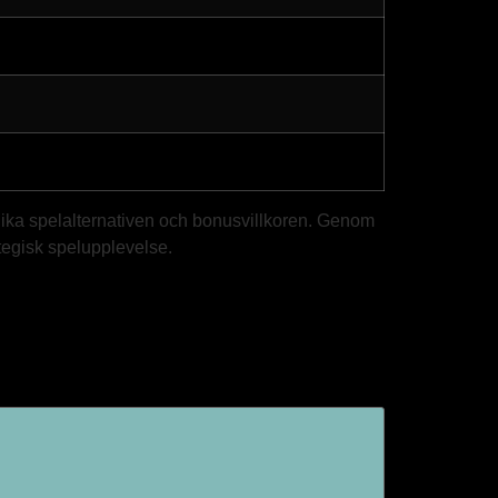
lika spelalternativen och bonusvillkoren. Genom
tegisk spelupplevelse.