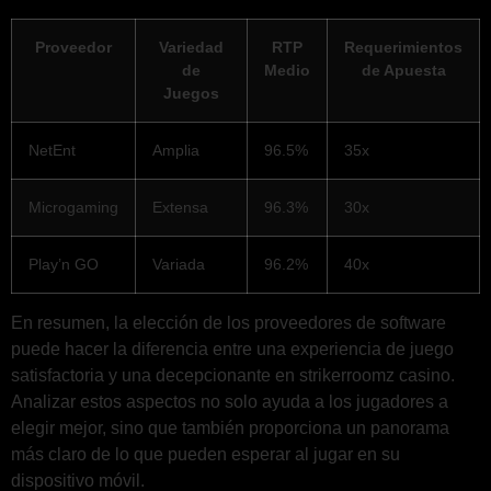
Proveedor
Variedad
RTP
Requerimientos
de
Medio
de Apuesta
Juegos
NetEnt
Amplia
96.5%
35x
Microgaming
Extensa
96.3%
30x
Play’n GO
Variada
96.2%
40x
En resumen, la elección de los proveedores de software
puede hacer la diferencia entre una experiencia de juego
satisfactoria y una decepcionante en strikerroomz casino.
Analizar estos aspectos no solo ayuda a los jugadores a
elegir mejor, sino que también proporciona un panorama
más claro de lo que pueden esperar al jugar en su
dispositivo móvil.