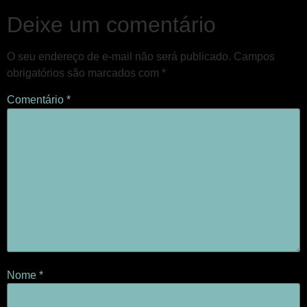
Deixe um comentário
O seu endereço de e-mail não será publicado.
Campos
obrigatórios são marcados com
*
Comentário
*
Nome
*