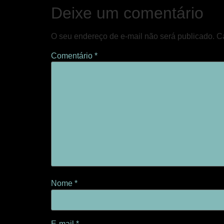
Deixe um comentário
O seu endereço de e-mail não será publicado.
C
Comentário
*
Nome
*
E-mail
*