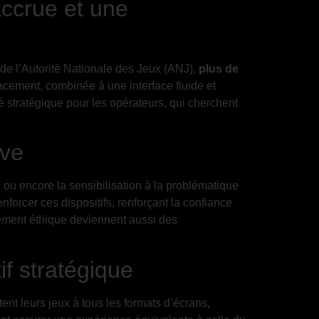
accrue et une
e l’Autorité Nationale des Jeux (ANJ),
plus de
acement, combinée à une interface fluide et
té stratégique pour les opérateurs, qui cherchent
ive
 ou encore la sensibilisation à la problématique
forcer ces dispositifs, renforçant la confiance
ement éthique deviennent aussi des
f stratégique
ent leurs jeux à tous les formats d’écrans,