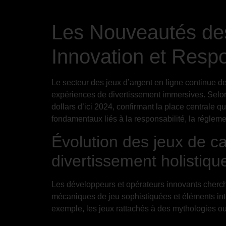
Les Nouveautés des
Innovation et Respo
Le secteur des jeux d’argent en ligne continue de
expériences de divertissement immersives. Selon
dollars
d’ici 2024, confirmant la place centrale 
fondamentaux liés à la responsabilité, la réglemen
Évolution des jeux de ca
divertissement holistiqu
Les développeurs et opérateurs innovants cherch
mécaniques de jeu sophistiquées et éléments intera
exemple, les jeux rattachés à des mythologies ou