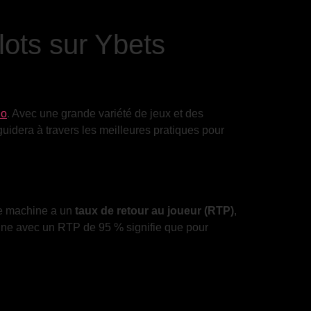
lots sur Ybets
no
. Avec une grande variété de jeux et des
 guidera à travers les meilleures pratiques pour
ue machine a un
taux de retour au joueur (RTP)
,
hine avec un RTP de 95 % signifie que pour