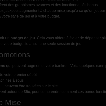
rent des graphismes avancés et des fonctionnalités bonus.
es jackpots augmentent à chaque mise jusqu’à ce qu’un joueur
otre style de jeu et à votre budget.
inir un
budget de jeu
. Cela vous aidera à éviter de dépenser p
e votre budget total sur une seule session de jeu.
romotions
ons
qui peuvent augmenter votre bankroll. Voici quelques exemp
 de votre premier dépôt.
achines à sous.
ui peuvent être trouvées sur le site.
vent autour de
35x
, pour comprendre comment ces bonus foncti
de Mise