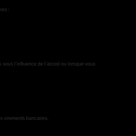
res :
s sous l’influence de l’alcool ou lorsque vous
les virements bancaires.