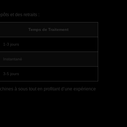
ôts et des retraits :
Temps de Traitement
1-3 jours
Instantané
3-5 jours
hines à sous tout en profitant d’une expérience