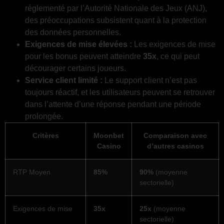
réglementé par l’Autorité Nationale des Jeux (ANJ),
des préoccupations subsistent quant à la protection
des données personnelles.
Exigences de mise élevées :
Les exigences de mise
pour les bonus peuvent atteindre
35x
, ce qui peut
décourager certains joueurs.
Service client limité :
Le support client n’est pas
toujours réactif, et les utilisateurs peuvent se retrouver
dans l’attente d’une réponse pendant une période
prolongée.
Critères
Moonbet
Comparaison avec
Casino
d’autres casinos
RTP Moyen
85%
90%
(moyenne
sectorielle)
Exigences de mise
35x
25x
(moyenne
sectorielle)