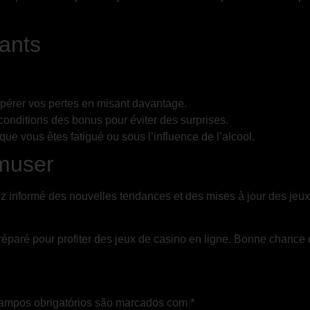
rants
pérer vos pertes en misant davantage.
conditions des bonus pour éviter des surprises.
que vous êtes fatigué ou sous l’influence de l’alcool.
amuser
stez informé des nouvelles tendances et des mises à jour des jeu
éparé pour profiter des jeux de casino en ligne. Bonne chance
ampos obrigatórios são marcados com
*