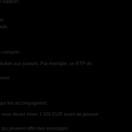
 support :
ns.
ide.
 conseils :
tituées aux joueurs. Par exemple, un RTP de
ouer.
 qui les accompagnent :
 vous devez miser 3 500 EUR avant de pouvoir
 qui peuvent offrir des avantages