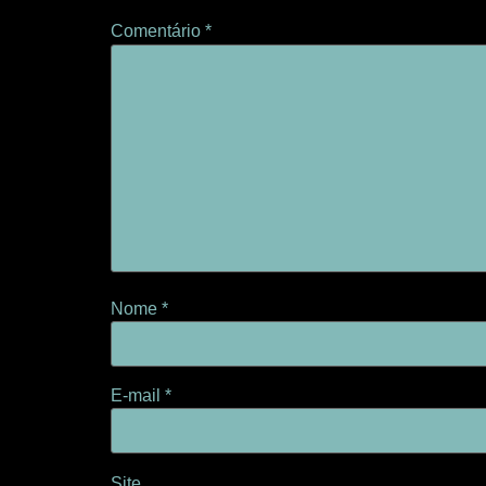
Comentário
*
Nome
*
E-mail
*
Site