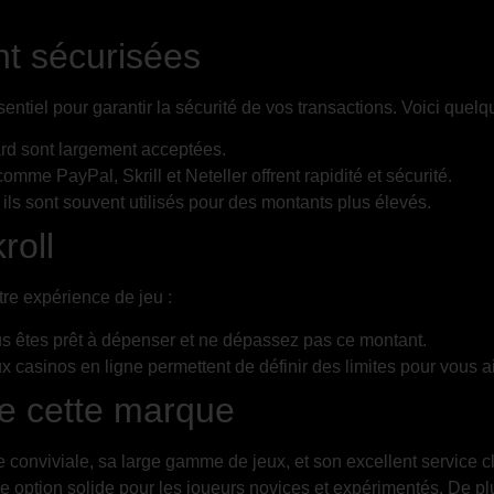
t sécurisées
entiel pour garantir la sécurité de vos transactions. Voici quelq
rd sont largement acceptées.
mme PayPal, Skrill et Neteller offrent rapidité et sécurité.
 ils sont souvent utilisés pour des montants plus élevés.
roll
tre expérience de jeu :
 êtes prêt à dépenser et ne dépassez pas ce montant.
casinos en ligne permettent de définir des limites pour vous a
e cette marque
e conviviale, sa large gamme de jeux, et son excellent service 
ne option solide pour les joueurs novices et expérimentés. De p