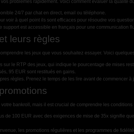
e vos problèmes rapidement. Voici comment évaluer la qualité du
ponible 24/7 par chat en direct, email ou téléphone.
 voir à quel point ils sont efficaces pour résoudre vos questio
 support est accessible en français pour une communication flu
t leurs règles
comprendre les jeux que vous souhaitez essayer. Voici quelques
sur le RTP des jeux, qui indique le pourcentage de mises res
s, 95 EUR sont restitués en gains.
res règles. Prenez le temps de les lire avant de commencer à j
 promotions
tre bankroll, mais il est crucial de comprendre les conditions
s de 100 EUR avec des exigences de mise de 35x signifie que
nvenue, les promotions régulières et les programmes de fidélité