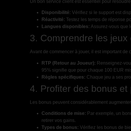
Un bon service client est essentiel pour résoudr
Disponibilité:
Vérifiez si le support est dis
Réactivité:
Testez les temps de réponse pour
Langues disponibles:
Assurez-vous que le
3. Comprendre les jeux e
Avant de commencer à jouer, il est important de 
RTP (Retour au Joueur):
Renseignez-vous 
95% signifie que pour chaque 100 EUR misé
Règles spécifiques:
Chaque jeu a ses prop
4. Profiter des bonus et
Les bonus peuvent considérablement augmenter vo
Conditions de mise:
Par exemple, un bonu
retirer vos gains.
Types de bonus:
Vérifiez les bonus de bie