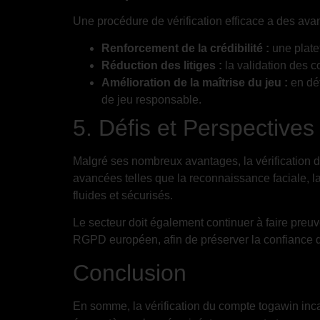
Une procédure de vérification efficace a des avan
Renforcement de la crédibilité :
une plate
Réduction des litiges :
la validation des c
Amélioration de la maîtrise du jeu :
en dét
de jeu responsable.
5. Défis et Perspective
Malgré ses nombreux avantages, la vérification de 
avancées telles que la reconnaissance faciale, la 
fluides et sécurisés.
Le secteur doit également continuer à faire pre
RGPD européen, afin de préserver la confiance de
Conclusion
En somme, la vérification du compte togawin incar