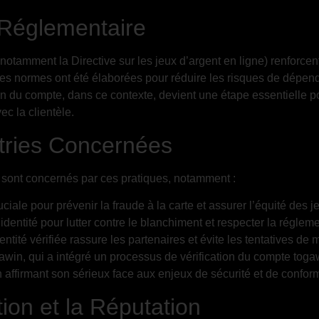
 Réglementaire
 (notamment la
Directive sur les jeux d’argent en ligne
) renforcen
Ces normes ont été élaborées pour réduire les risques de dépen
tion du compte, dans ce contexte, devient une étape essentielle 
ec la clientèle.
stries Concernées
e sont concernés par ces pratiques, notamment :
uciale pour prévenir la fraude à la carte et assurer l’équité des j
l’identité pour lutter contre le blanchiment et respecter la rég
entité vérifiée rassure les partenaires et évite les tentatives de 
awin, qui a intégré un processus de vérification du compte togaw
 affirmant son sérieux face aux enjeux de sécurité et de conform
tion et la Réputation