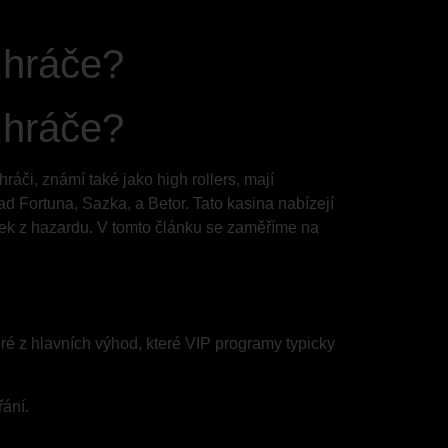
P hráče?
P hráče?
hráči, známí také jako high rollers, mají
ad Fortuna, Sazka, a Betor. Tato kasina nabízejí
itek z hazardu. V tomto článku se zaměříme na
eré z hlavních výhod, které VIP programy typicky
řání.