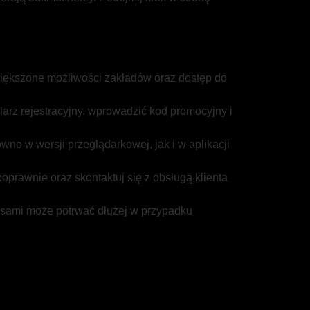
większone możliwości zakładów oraz dostęp do
arz rejestracyjny, wprowadzić kod promocyjny i
o w wersji przeglądarkowej, jak i w aplikacji
prawnie oraz skontaktuj się z obsługą klienta
zasami może potrwać dłużej w przypadku