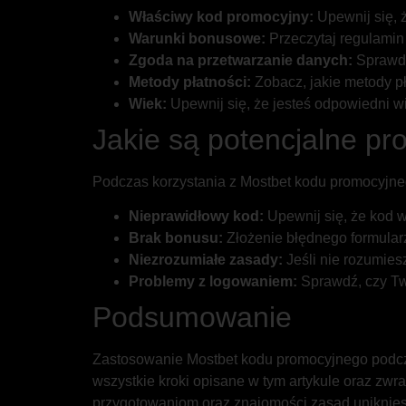
Właściwy kod promocyjny:
Upewnij się, 
Warunki bonusowe:
Przeczytaj regulamin
Zgoda na przetwarzanie danych:
Sprawdź
Metody płatności:
Zobacz, jakie metody pł
Wiek:
Upewnij się, że jesteś odpowiedni w
Jakie są potencjalne p
Podczas korzystania z Mostbet kodu promocyjne
Nieprawidłowy kod:
Upewnij się, że kod w
Brak bonusu:
Złożenie błędnego formular
Niezrozumiałe zasady:
Jeśli nie rozumies
Problemy z logowaniem:
Sprawdź, czy Two
Podsumowanie
Zastosowanie Mostbet kodu promocyjnego podczas
wszystkie kroki opisane w tym artykule oraz zw
przygotowaniom oraz znajomości zasad unikniesz