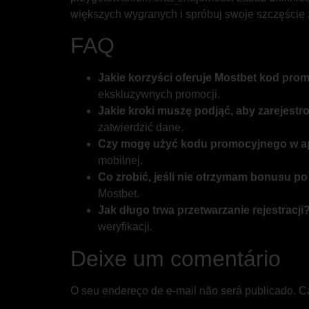
większych wygranych i spróbuj swoje szczęście 
FAQ
Jakie korzyści oferuje Mostbet kod pro
ekskluzywnych promocji.
Jakie kroki muszę podjąć, aby zarejestr
zatwierdzić dane.
Czy mogę użyć kodu promocyjnego w ap
mobilnej.
Co zrobić, jeśli nie otrzymam bonusu p
Mostbet.
Jak długo trwa przetwarzanie rejestracji
weryfikacji.
Deixe um comentário
O seu endereço de e-mail não será publicado.
C