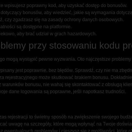
że wpisujesz poprawny kod, aby uzyskać dostęp do bonusów.
 dotyczący bonusów, aby wiedzieć, jakie są wymagania dotyczą
, czy zgadzasz się na zasady ochrony danych osobowych.
atności są dostępne na platformie.
iekowo, aby brać udział w grach hazardowych.
roblemy przy stosowaniu kodu 
go mogą wystąpić pewne wyzwania. Oto najczęstsze problemy 
pisany jest poprawnie, bez błędów. Sprawdź, czy nie ma zbędn
za rejestracyjnego może skutkować brakiem bonusu. Dokładnie 
z warunków bonusu, nie wahaj się skontaktować z obsługą klien
je dane logowania są poprawne, jeśli napotkasz trudności.
 rejestracji to świetny sposób na zwiększenie swojego budżet
racać uwagę na szczegóły, które mogą wpłynąć na Twoje doświa
 ewentualnych problemów i cieszysz się z możliwości, które of