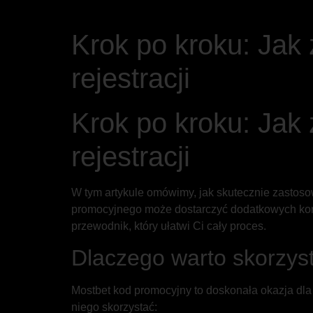
Krok po kroku: Jak
rejestracji
Krok po kroku: Jak
rejestracji
W tym artykule omówimy, jak skutecznie zastosow
promocyjnego może dostarczyć dodatkowych korz
przewodnik, który ułatwi Ci cały proces.
Dlaczego warto skorzys
Mostbet kod promocyjny to doskonała okazja dla
niego skorzystać: