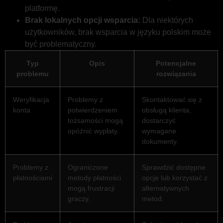
platformę.
Brak lokalnych opcji wsparcia:
Dla niektórych
użytkowników, brak wsparcia w języku polskim może
być problematyczny.
Typ
Opis
Potencjalne
problemu
rozwiązania
Weryfikacja
Problemy z
Skontaktować się z
konta
potwierdzeniem
obsługą klienta,
tożsamości mogą
dostarczyć
opóźnić wypłaty.
wymagane
dokumenty.
Problemy z
Ograniczone
Sprawdzić dostępne
płatnościami
metody płatności
opcje lub korzystać z
mogą frustracji
alternatywnych
graczy.
metod.