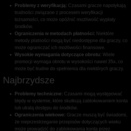
Problemy z weryfikacją:
Czasami gracze napotykają
trudności związane z procesem weryfikacji
tożsamości, co może opóźnić możliwość wypłaty
środków.
Ograniczenia w metodach płatności:
Niektóre
metody płatności mogą być niedostępne dla graczy, co
może ograniczać ich możliwości finansowe.
Wysokie wymagania dotyczące obrotu:
Wiele
promocji wymaga obrotu w wysokości nawet 35x, co
może być trudne do spełnienia dla niektórych graczy.
Najbrzydsze
Problemy techniczne:
Czasami mogą występować
błędy w systemie, które skutkują zablokowaniem konta
lub utratą dostępu do środków.
Ograniczenia wiekowe:
Gracze muszą być świadomi,
że nieprzestrzeganie przepisów dotyczących wieku
może prowadzić do zablokowania konta przez