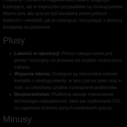
frustrujące, ale w większości przypadków są rozwiązywalne.
Ważne jest, aby gracze byli świadomi potencjalnych
trudności i wiedzieli, jak je rozwiązać, korzystając z pomocy
dostępnej na platformie.
Plusy
Łatwość w rejestracji:
Proces zakupu konta jest
prosty i intuicyjny, co pozwala na szybkie rozpoczęcie
zabawy.
Wsparcie klienta:
Dostępne są różnorodne metody
kontaktu z obsługą klienta, w tym czat na żywo oraz e-
mail, co umożliwia szybkie rozwiązanie problemów.
Bezpieczeństwo:
Platforma stosuje nowoczesne
technologie zabezpieczeń, takie jak szyfrowanie SSL,
co zapewnia ochronę danych osobowych graczy.
Minusy