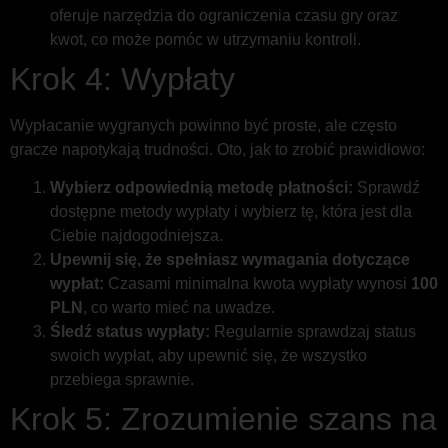
oferuje narzędzia do ograniczenia czasu gry oraz
kwot, co może pomóc w utrzymaniu kontroli.
Krok 4: Wypłaty
Wypłacanie wygranych powinno być proste, ale często
gracze napotykają trudności. Oto, jak to zrobić prawidłowo:
Wybierz odpowiednią metodę płatności:
Sprawdź
dostępne metody wypłaty i wybierz tę, która jest dla
Ciebie najdogodniejsza.
Upewnij się, że spełniasz wymagania dotyczące
wypłat:
Czasami minimalna kwota wypłaty wynosi
100
PLN
, co warto mieć na uwadze.
Śledź status wypłaty:
Regularnie sprawdzaj status
swoich wypłat, aby upewnić się, że wszystko
przebiega sprawnie.
Krok 5: Zrozumienie szans na