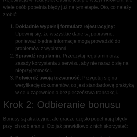
wiele osób popełnia błędy już na tym etapie. Oto, co należy
zrobić:
Dokładnie wypełnij formularz rejestracyjny:
Upewnij się, że wszystkie dane są poprawne,
ponieważ błędne informacje mogą prowadzić do
problemów z wypłatami.
Sprawdź regulamin:
Przeczytaj regulamin oraz
zasady korzystania z serwisu, aby nie narazić się na
nieprzyjemności.
Potwierdź swoją tożsamość:
Przygotuj się na
weryfikację dokumentów, co jest standardową praktyką
w celu zapewnienia bezpieczeństwa transakcji.
Krok 2: Odbieranie bonusu
Bonusy są atrakcyjne, ale gracze często popełniają błędy
przy ich odbieraniu. Oto jak prawidłowo z nich skorzystać: