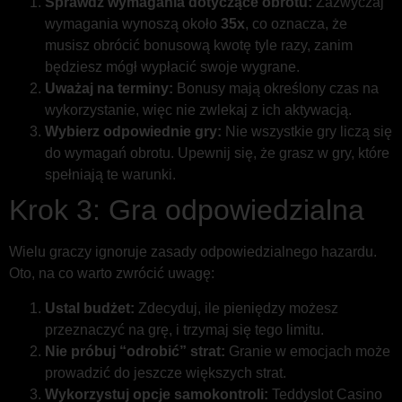
Sprawdź wymagania dotyczące obrotu:
Zazwyczaj
wymagania wynoszą około
35x
, co oznacza, że
musisz obrócić bonusową kwotę tyle razy, zanim
będziesz mógł wypłacić swoje wygrane.
Uważaj na terminy:
Bonusy mają określony czas na
wykorzystanie, więc nie zwlekaj z ich aktywacją.
Wybierz odpowiednie gry:
Nie wszystkie gry liczą się
do wymagań obrotu. Upewnij się, że grasz w gry, które
spełniają te warunki.
Krok 3: Gra odpowiedzialna
Wielu graczy ignoruje zasady odpowiedzialnego hazardu.
Oto, na co warto zwrócić uwagę:
Ustal budżet:
Zdecyduj, ile pieniędzy możesz
przeznaczyć na grę, i trzymaj się tego limitu.
Nie próbuj “odrobić” strat:
Granie w emocjach może
prowadzić do jeszcze większych strat.
Wykorzystuj opcje samokontroli:
Teddyslot Casino