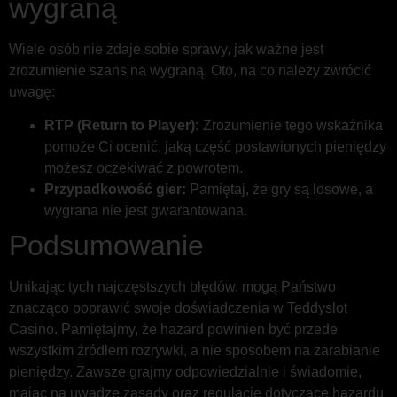
wygraną
Wiele osób nie zdaje sobie sprawy, jak ważne jest
zrozumienie szans na wygraną. Oto, na co należy zwrócić
uwagę:
RTP (Return to Player):
Zrozumienie tego wskaźnika
pomoże Ci ocenić, jaką część postawionych pieniędzy
możesz oczekiwać z powrotem.
Przypadkowość gier:
Pamiętaj, że gry są losowe, a
wygrana nie jest gwarantowana.
Podsumowanie
Unikając tych najczęstszych błędów, mogą Państwo
znacząco poprawić swoje doświadczenia w Teddyslot
Casino. Pamiętajmy, że hazard powinien być przede
wszystkim źródłem rozrywki, a nie sposobem na zarabianie
pieniędzy. Zawsze grajmy odpowiedzialnie i świadomie,
mając na uwadze zasady oraz regulacje dotyczące hazardu