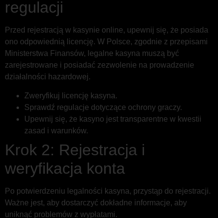
regulacji
Przed rejestracją w kasynie online, upewnij się, że posiada
ono odpowiednią licencję. W Polsce, zgodnie z przepisami
Ministerstwa Finansów, legalne kasyna muszą być
zarejestrowane i posiadać zezwolenie na prowadzenie
działalności hazardowej.
Zweryfikuj licencję kasyna.
Sprawdź regulacje dotyczące ochrony graczy.
Upewnij się, że kasyno jest transparentne w kwestii
zasad i warunków.
Krok 2: Rejestracja i
weryfikacja konta
Po potwierdzeniu legalności kasyna, przystąp do rejestracji.
Ważne jest, aby dostarczyć dokładne informacje, aby
uniknąć problemów z wypłatami.