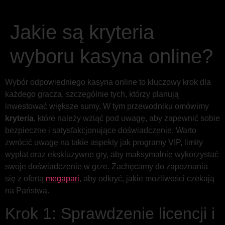
Jakie są kryteria
wyboru kasyna online?
Wybór odpowiedniego kasyna online to kluczowy krok dla
każdego gracza, szczególnie tych, którzy planują
inwestować większe sumy. W tym przewodniku omówimy
kryteria
, które należy wziąć pod uwagę, aby zapewnić sobie
bezpieczne i satysfakcjonujące doświadczenie. Warto
zwrócić uwagę na takie aspekty jak programy VIP, limity
wypłat oraz ekskluzywne gry, aby maksymalnie wykorzystać
swoje doświadczenie w grze. Zachęcamy do zapoznania
się z ofertą
megapari
, aby odkryć, jakie możliwości czekają
na Państwa.
Krok 1: Sprawdzenie licencji i