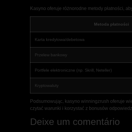
Kasyno oferuje różnorodne metody płatności, aby
Metoda płatności
Karta kredytowa/debetowa
Przelew bankowy
Portfele elektroniczne (np. Skrill, Neteller)
Kryptowaluty
Podsumowując, kasyno winningzrush oferuje wie
czytać warunki i korzystać z bonusów odpowiedz
Deixe um comentário