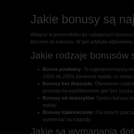
Jakie bonusy są na
Witajcie w przewodniku po najlepszych bonusa
kluczem do sukcesu. W tym artykule odpowiemy 
Jakie rodzaje bonusów 
Bonus powitalny:
To najpopularniejszy ro
100% do 200% pierwszej wpłaty, co oznacza
Bonusy bez depozytu:
Oferowane rzadziej
pozwala na wypróbowanie gier bez ryzyka.
Bonusy od depozytów:
Oprócz bonusu po
wpłaty.
Bonusy lojalnościowe:
Dla stałych graczy
wymieniać na nagrody.
Jakie są wymagania do