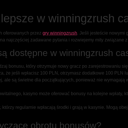
jlepsze w winningzrush c
ch oferowanych przez
gry winningzrush
. Jeśli jesteście nowym
na najczęściej zadawane pytania i rozwiejemy mity związane z
są dostępne w winningzrush ca
dzaj bonusu, który otrzymuje nowy gracz po zarejestrowaniu się
, że jeśli wpłacisz 100 PLN, otrzymasz dodatkowe 100 PLN lub
, ale są świetne dla początkujących, ponieważ nie wymagają w
witalnego, kasyno może oferować bonusy na kolejne wpłaty, 
, którzy regularnie wpłacają środki i grają w kasynie. Mogą o
tyczące obrotu bonusów?