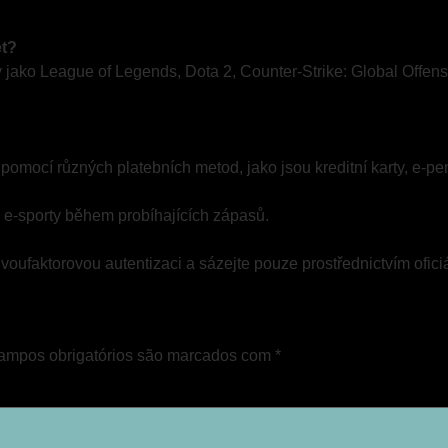
et?
 jako League of Legends, Dota 2, Counter-Strike: Global Offensi
pomocí různých platebních metod, jako jsou kreditní karty, e-p
 e-sporty během probíhajících zápasů.
dvoufaktorovou autentizaci a sázejte pouze prostřednictvím oficiá
ampos obrigatórios são marcados com
*