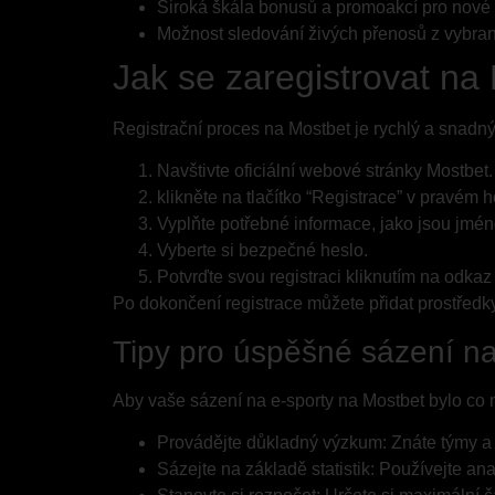
Široká škála bonusů a promoakcí pro nové i 
Možnost sledování živých přenosů z vybran
Jak se zaregistrovat na
Registrační proces na Mostbet je rychlý a snadný. 
Navštivte oficiální webové stránky Mostbet.
klikněte na tlačítko “Registrace” v pravém 
Vyplňte potřebné informace, jako jsou jméno
Vyberte si bezpečné heslo.
Potvrďte svou registraci kliknutím na odkaz
Po dokončení registrace můžete přidat prostředky 
Tipy pro úspěšné sázení na
Aby vaše sázení na e-sporty na Mostbet bylo co
Provádějte důkladný výzkum: Znáte týmy a h
Sázejte na základě statistik: Používejte an