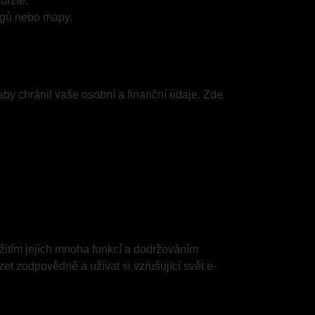
držte.
rágů nebo mapy.
aby chránil vaše osobní a finanční údaje. Zde
žitím jejích mnoha funkcí a dodržováním
 zodpovědně a užívat si vzrušující svět e-