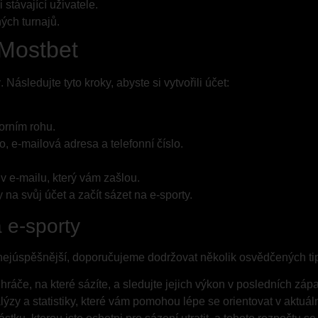
stávající uživatele.
ých turnajů.
 Mostbet
Následujte tyto kroky, abyste si vytvořili účet:
horním rohu.
, e-mailová adresa a telefonní číslo.
 v e-mailu, který vám zašlou.
na svůj účet a začít sázet na e-sporty.
 e-sporty
 nejúspěšnější, doporučujeme dodržovat několik osvědčených ti
ráče, na které sázíte, a sledujte jejich výkon v posledních záp
alýzy a statistiky, které vám pomohou lépe se orientovat v aktuál