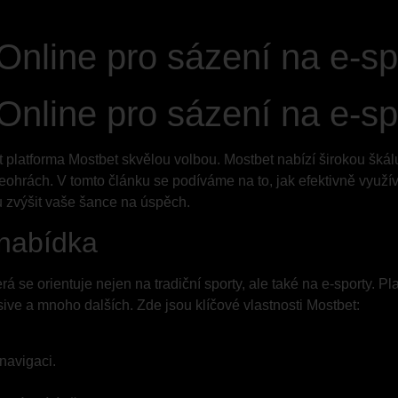
Online pro sázení na e-sp
Online pro sázení na e-sp
 platforma Mostbet skvělou volbou. Mostbet nabízí širokou škál
ideohrách. V tomto článku se podíváme na to, jak efektivně využ
u zvýšit vaše šance na úspěch.
 nabídka
á se orientuje nejen na tradiční sporty, ale také na e-sporty. Pl
sive a mnoho dalších. Zde jsou klíčové vlastnosti Mostbet:
navigaci.