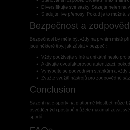
Stanovte si rozpočet: Určete si maximální čás
Diversifikujte své sázky: Sázejte nejen na 
Sledujte live přenosy: Pokud je to možné, s
Bezpečnost a zodpověd
Bezpečnost by měla být vždy na prvním místě při 
jsou některé tipy, jak zůstat v bezpečí:
Vždy používejte silné a unikátní heslo pro s
Aktivujte dvoufaktorovou autentizaci, pokud 
Vyhýbejte se podvodným stránkám a vždy sá
Zvažte využití nástrojů pro zodpovědné sázen
Conclusion
Sázení na e-sporty na platformě Mostbet může bý
osvědčených postupů můžete maximalizovat své š
sportů.