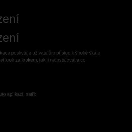
zení
zení
kace poskytuje uživatelům přístup k široké škále
t krok za krokem, jak ji nainstalovat a co
o aplikaci, patří: