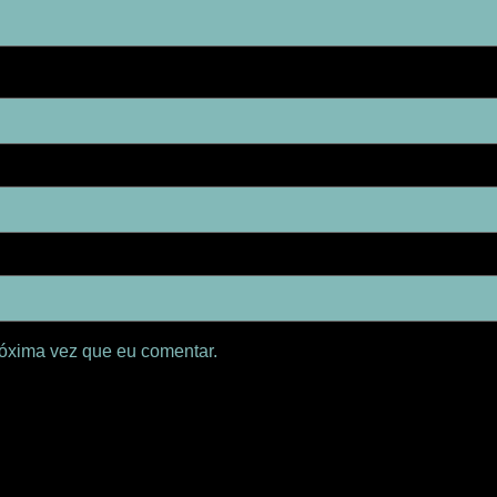
óxima vez que eu comentar.