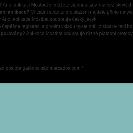
?
Ano, aplikaci Mostbet si můžete stáhnout zdarma bez skrytých
žení aplikace?
Oficiální stránku pro stažení najdete přímo na w
?
Ano, aplikace Mostbet podporuje český jazyk.
 úspěšné registraci a prvním vkladu byste měli získat uvítací b
odporovány?
Aplikace Mostbet podporuje různé platební metody v
ampos obrigatórios são marcados com
*