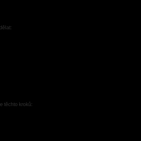
dělat:
e těchto kroků: