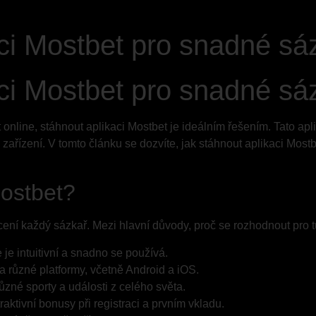
aci Mostbet pro snadné sá
aci Mostbet pro snadné sá
online, stáhnout aplikaci Mostbet je ideálním řešením. Tato apli
zařízení. V tomto článku se dozvíte, jak stáhnout aplikaci Mostbe
Mostbet?
ení každý sázkař. Mezi hlavní důvody, proč se rozhodnout pro tut
je intuitivní a snadno se používá.
a různé platformy, včetně Android a iOS.
zné sporty a události z celého světa.
raktivní bonusy při registraci a prvním vkladu.