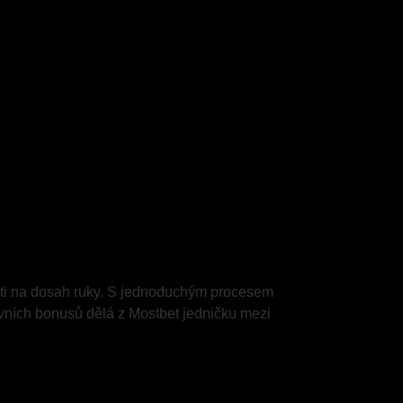
losti na dosah ruky. S jednoduchým procesem
tivních bonusů dělá z Mostbet jedničku mezi