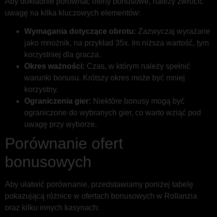
Aby dokładnie porównać oferty bonusowe, należy zwrócić
uwagę na kilka kluczowych elementów:
Wymagania dotyczące obrotu:
Zazwyczaj wyrażane
jako mnożnik, na przykład 35x. Im niższa wartość, tym
korzystniej dla gracza.
Okres ważności:
Czas, w którym należy spełnić
warunki bonusu. Krótszy okres może być mniej
korzystny.
Ograniczenia gier:
Niektóre bonusy mogą być
ograniczone do wybranych gier, co warto wziąć pod
uwagę przy wyborze.
Porównanie ofert
bonusowych
Aby ułatwić porównanie, przedstawiamy poniżej tabelę
pokazującą różnice w ofertach bonusowych w Rollanzia
oraz kilku innych kasynach: