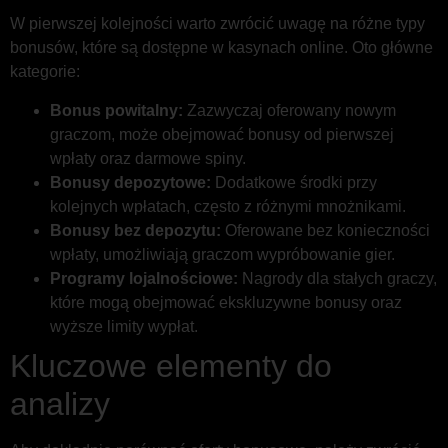
W pierwszej kolejności warto zwrócić uwagę na różne typy
bonusów, które są dostępne w kasynach online. Oto główne
kategorie:
Bonus powitalny:
Zazwyczaj oferowany nowym
graczom, może obejmować bonusy od pierwszej
wpłaty oraz darmowe spiny.
Bonusy depozytowe:
Dodatkowe środki przy
kolejnych wpłatach, często z różnymi mnożnikami.
Bonusy bez depozytu:
Oferowane bez konieczności
wpłaty, umożliwiają graczom wypróbowanie gier.
Programy lojalnościowe:
Nagrody dla stałych graczy,
które mogą obejmować ekskluzywne bonusy oraz
wyższe limity wypłat.
Kluczowe elementy do
analizy