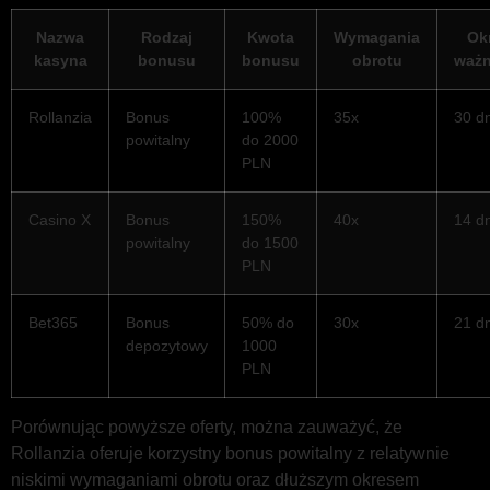
Nazwa
Rodzaj
Kwota
Wymagania
Ok
kasyna
bonusu
bonusu
obrotu
ważn
Rollanzia
Bonus
100%
35x
30 dn
powitalny
do 2000
PLN
Casino X
Bonus
150%
40x
14 dn
powitalny
do 1500
PLN
Bet365
Bonus
50% do
30x
21 dn
depozytowy
1000
PLN
Porównując powyższe oferty, można zauważyć, że
Rollanzia oferuje korzystny bonus powitalny z relatywnie
niskimi wymaganiami obrotu oraz dłuższym okresem