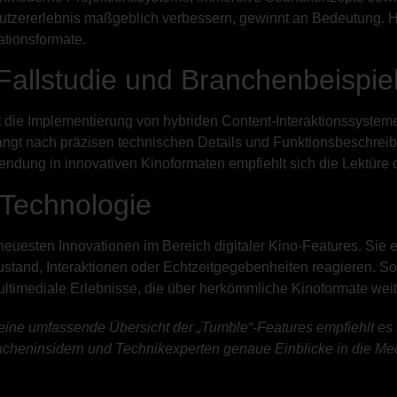
Nutzererlebnis maßgeblich verbessern, gewinnt an Bedeutung. H
ationsformate.
allstudie und Branchenbeispie
t die Implementierung von hybriden Content-Interaktionssystem
langt nach präzisen technischen Details und Funktionsbeschre
ndung in innovativen Kinoformaten empfiehlt sich die Lektüre d
-Technologie
r neuesten Innovationen im Bereich digitaler Kino-Features. Si
ustand, Interaktionen oder Echtzeitgegebenheiten reagieren. S
ultimediale Erlebnisse, die über herkömmliche Kinoformate wei
ine umfassende Übersicht der „Tumble“-Features empfiehlt es s
ncheninsidern und Technikexperten genaue Einblicke in die Me