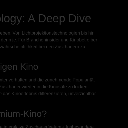
ology: A Deep Dive
rleben. Von Lichtprojektionstechnologien bis hin
 denn je. Für Brancheninsider und Kinobetreiber
tswahrscheinlichkeit bei den Zuschauern zu
igen Kino
entenverhalten und die zunehmende Popularität
uschauer wieder in die Kinosäle zu locken.
e das Kinoerlebnis differenzieren, unverzichtbar
emium-Kino?
 interaktive Zuschauerfeatures. Insbesondere