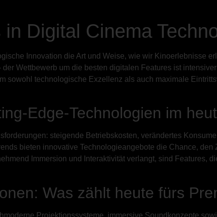
s in Digital Cinema Techn
logische Innovation die Art und Weise, wie wir Kinoerlebnisse e
er Wettbewerb um die besten digitalen Features ist intensiver
, um sowohl technologische Exzellenz als auch maximale Eintrit
ting-Edge-Technologien im heut
ausforderungen: steigende Betriebskosten, verändertes Konsum
ends bieten innovative Technologieangebote die Chance, den Z
nehmend Immersion und Interaktivität verlangt, sind Features, di
ionen: Was zählt heute fürs Pr
chmoderne Projektionssysteme, immersive Soundkonzepte sowie