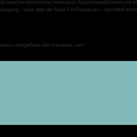
wischen technischer Innovation, Nutzerfreundlichkeit und wirt
szugang – etwa über die Seite FilmTheater.eu – vermittelt werde
ampos obrigatórios são marcados com
*