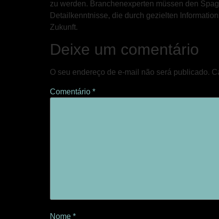
zu werden. Branchenexperten müssen den Spagat z
Detailkenntnisse, die durch gezielten Information
Zukunft.
Deixe um comentário
O seu endereço de e-mail não será publicado.
C
Comentário
*
Nome
*