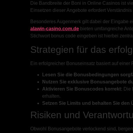
Die Bandbreite der Boni in Online Casinos ist v
Einsetzen dieser Angebote erfordert Verständnis
Besonderes Augenmerk gilt dabei der Eingabe ein
alawin-casino.com.de
bieten umfangreiche Anlei
Stichwort bonus code eingeben ist hierbei zentral
Strategien für das erfol
Ein erfolgreicher Bonuseinsatz basiert auf einer
Lesen Sie die Bonusbedingungen sorgfä
Nutzen Sie exklusive Bonusangebote dur
Aktivieren Sie Bonuscodes korrekt:
Die 
erhalten.
Setzen Sie Limits und behalten Sie den 
Risiken und Verantwort
Obwohl Bonusangebote verlockend sind, bergen s