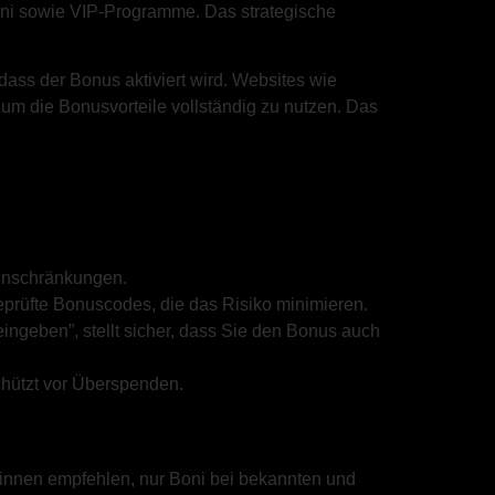
Boni sowie VIP-Programme. Das strategische
ass der Bonus aktiviert wird. Websites wie
 um die Bonusvorteile vollständig zu nutzen. Das
inschränkungen.
eprüfte Bonuscodes, die das Risiko minimieren.
ingeben”, stellt sicher, dass Sie den Bonus auch
chützt vor Überspenden.
innen empfehlen, nur Boni bei bekannten und