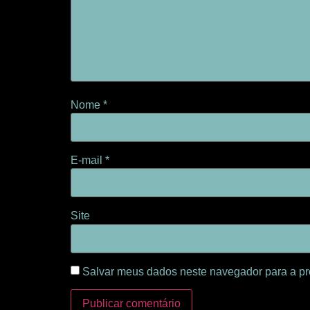
Nome
*
E-mail
*
Site
Salvar meus dados neste navegador para a pr