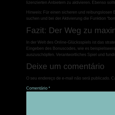
lizenzierten Anbietern zu aktivieren. Ebenso so
Hinweis: Für einen sicheren und reibungslosen 
suchen und bei der Aktivierung die Funktion “bon
Fazit: Der Weg zu max
In der Welt des Online-Glücksspiels ist das stra
Eingeben des Bonuscodes, wie es beispielsweise b
auszuschöpfen. Verantwortliches Spiel und fundier
Deixe um comentário
O seu endereço de e-mail não será publicado.
C
Comentário
*