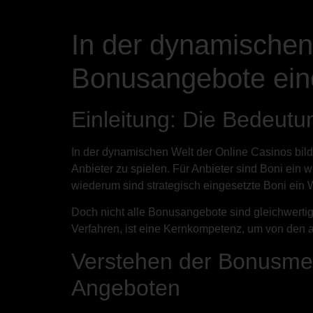
In der dynamischen
Bonusangebote eine
Einleitung: Die Bedeut
In der dynamischen Welt der Online Casinos bild
Anbieter zu spielen. Für Anbieter sind Boni ein
wiederum sind strategisch eingesetzte Boni ein
Doch nicht alle Bonusangebote sind gleichwertig
Verfahren, ist eine Kernkompetenz, um von den a
Verstehen der Bonusme
Angeboten