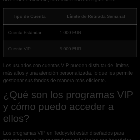
Tipo de Cuenta
Límite de Retirada Semanal
Cuenta Estándar
1.000 EUR
Cuenta VIP
5.000 EUR
Los usuarios con cuentas VIP pueden disfrutar de límites
más altos y una atención personalizada, lo que les permite
gestionar sus fondos de manera más eficiente.
¿Qué son los programas VIP
y cómo puedo acceder a
ellos?
Los programas VIP en Teddyslot están diseñados para