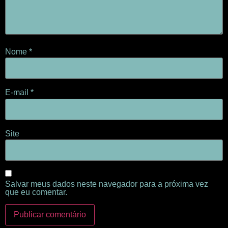
Nome
*
E-mail
*
Site
Salvar meus dados neste navegador para a próxima vez
que eu comentar.