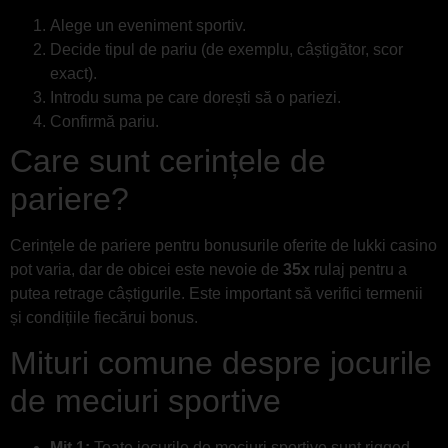
Alege un eveniment sportiv.
Decide tipul de pariu (de exemplu, câștigător, scor
exact).
Introdu suma pe care dorești să o pariezi.
Confirmă pariu.
Care sunt cerințele de
pariere?
Cerințele de pariere pentru bonusurile oferite de lukki casino
pot varia, dar de obicei este nevoie de
35x
rulaj pentru a
putea retrage câștigurile. Este important să verifici termenii
și condițiile fiecărui bonus.
Mituri comune despre jocurile
de meciuri sportive
Mit 1:
Toate jocurile de meciuri sportive sunt rigged.