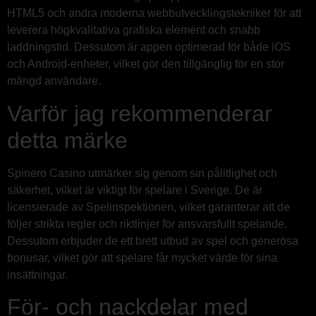
HTML5 och andra moderna webbutvecklingstekniker för att
leverera högkvalitativa grafiska element och snabb
laddningstid. Dessutom är appen optimerad för både iOS
och Android-enheter, vilket gör den tillgänglig för en stor
mängd användare.
Varför jag rekommenderar
detta märke
Spinero Casino utmärker sig genom sin pålitlighet och
säkerhet, vilket är viktigt för spelare i Sverige. De är
licensierade av Spelinspektionen, vilket garanterar att de
följer strikta regler och riktlinjer för ansvarsfullt spelande.
Dessutom erbjuder de ett brett utbud av spel och generösa
bonusar, vilket gör att spelare får mycket värde för sina
insättningar.
För- och nackdelar med