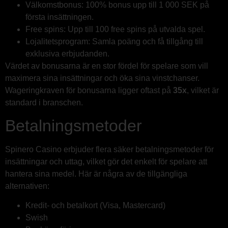
Välkomstbonus: 100% bonus upp till 1 000 SEK på
första insättningen.
Free spins: Upp till 100 free spins på utvalda spel.
Lojalitetsprogram: Samla poäng och få tillgång till
exklusiva erbjudanden.
Värdet av bonusarna är en stor fördel för spelare som vill
maximera sina insättningar och öka sina vinstchanser.
Wageringkraven för bonusarna ligger oftast på
35x
, vilket är
standard i branschen.
Betalningsmetoder
Spinero Casino erbjuder flera säker betalningsmetoder för
insättningar och uttag, vilket gör det enkelt för spelare att
hantera sina medel. Här är några av de tillgängliga
alternativen:
Kredit- och betalkort (Visa, Mastercard)
Swish