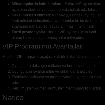
Müsabiqələrdə iştirak imkanı:
Yalnız VIP oyunçulara
açıq olan eksklüziv müsabiqələrdə iştirak edə bilərlər.
Şəxsi müştəri xidməti:
VIP səviyyəsindəki oyunçular,
fərdi müştəri xidmətindən yararlanırlar ki, bu da onların
suallarına daha sürətli cavab alınmasını təmin edir.
Fərdi promociyalar:
Hər bir VIP oyunçu üçün fərdi
olaraq hazırlanmış promosyonlar mövcuddur.
VIP Proqramının Avantajları
Mostbet VIP proqramı, aşağıdakı üstünlükləri ilə diqqət çəkir:
Oyunçulara daha çox mükafat və bonus təqdim edir.
Oyunçuların loyalığı artırır və onları daha aktiv edir.
Eksklüziv hadisələr və promociyalarla oyunçuları cəlb
edir.
Fərdi müştəri xidməti ilə müştəri məmnuniyyətini artırır.
Nəticə