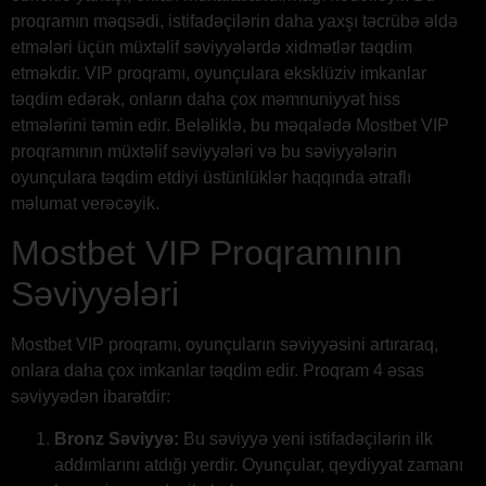
proqramın məqsədi, istifadəçilərin daha yaxşı təcrübə əldə
etmələri üçün müxtəlif səviyyələrdə xidmətlər təqdim
etməkdir. VIP proqramı, oyunçulara eksklüziv imkanlar
təqdim edərək, onların daha çox məmnuniyyət hiss
etmələrini təmin edir. Beləliklə, bu məqalədə Mostbet VIP
proqramının müxtəlif səviyyələri və bu səviyyələrin
oyunçulara təqdim etdiyi üstünlüklər haqqında ətraflı
məlumat verəcəyik.
Mostbet VIP Proqramının
Səviyyələri
Mostbet VIP proqramı, oyunçuların səviyyəsini artıraraq,
onlara daha çox imkanlar təqdim edir. Proqram 4 əsas
səviyyədən ibarətdir:
Bronz Səviyyə:
Bu səviyyə yeni istifadəçilərin ilk
addımlarını atdığı yerdir. Oyunçular, qeydiyyat zamanı