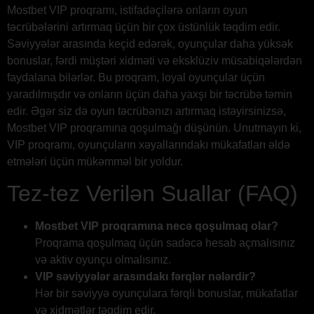
Mostbet VIP proqramı, istifadəçilərə onların oyun
təcrübələrini artırmaq üçün bir çox üstünlük təqdim edir.
Səviyyələr arasında keçid edərək, oyunçular daha yüksək
bonuslar, fərdi müştəri xidməti və eksklüziv müsabiqələrdən
faydalana bilərlər. Bu proqram, loyal oyunçular üçün
yaradılmışdır və onların üçün daha yaxşı bir təcrübə təmin
edir. Əgər siz də oyun təcrübənızı artırmaq istəyirsinizsə,
Mostbet VIP proqramına qoşulmağı düşünün. Unutmayın ki,
VIP proqramı, oyunçuların xəyallarındakı mükafatları əldə
etmələri üçün mükəmməl bir yoldur.
Tez-tez Verilən Suallar (FAQ)
Mostbet VIP proqramına necə qoşulmaq olar?
Proqrama qoşulmaq üçün sadəcə hesab açmalısınız
və aktiv oyunçu olmalısınız.
VIP səviyyələr arasındakı fərqlər nələrdir?
Hər bir səviyyə oyunçulara fərqli bonuslar, mükafatlar
və xidmətlər təqdim edir.