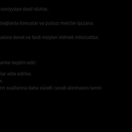
səviyyəyə daxil olurlar.
bləğlərdə bonuslar və pulsuz mərclər qazana
sələrə dəvət və fərdi müştəri xidməti mövcuddur.
anlar təqdim edir:
r əldə edirlər.
r.
rın suallarına daha sürətli cavab alınmasını təmin