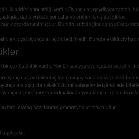
rin ilk addımlarını atdığı yerdir. Oyunçular, qeydiyyat zamanı bu 
tdıqda, daha yüksək bonuslar və endirimlər əldə edirlər.
 üçün nəzərdə tutulmuşdur. Burada istifadəçilər daha yüksək mə
in, ən loyal oyunçular üçün seçilmişdir. Burada eksklüziv hadi
kləri
bir çox üstünlük vardır. Hər bir səviyyə oyunçulara spesifik imk
n oyunçular, adi istifadəçilərlə müqayisədə daha yüksek bonusla
yunçulara açıq olan eksklüziv müsabiqələrdə iştirak edə bilərlə
oyunçular, fərdi müştəri xidmətindən yararlanırlar ki, bu da onla
ün fərdi olaraq hazırlanmış promosyonlar mövcuddur.
ı
iqqət çəkir: