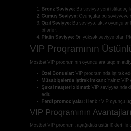
Bronz Səviyyə:
Bu səviyyə yeni istifadəçilə
Gümüş Səviyyə:
Oyunçular bu səviyyəyə ça
Qızıl Səviyyə:
Bu səviyyə, aktiv oyunçular
bilərlər.
Platin Səviyyə:
Ən yüksək səviyyə olan Plat
VIP Proqramının Üstünlü
Mostbet VIP proqramının oyunçulara təqdim etdiyi 
Özəl Bonuslar:
VIP proqramında iştirak edə
Müsabiqələrdə iştirak imkanı:
Yalnız VIP o
Şəxsi müştəri xidməti:
VIP səviyyəsindəki 
edir.
Fərdi promociyalar:
Hər bir VIP oyunçu üç
VIP Proqramının Avantajlar
Mostbet VIP proqramı, aşağıdakı üstünlükləri ilə d