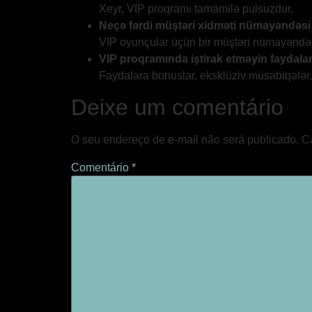
Xeyr, VIP proqramı tamamilə pulsuzdur.
Neçə fərdi müştəri xidməti nümayəndəsi
VIP oyunçular üçün bir müştəri nümayəndəsi
VIP proqramında iştirak etməyin faydalar
Faydalara bonuslar, eksklüziv müsabiqələr, v
Deixe um comentário
O seu endereço de e-mail não será publicado.
C
Comentário
*