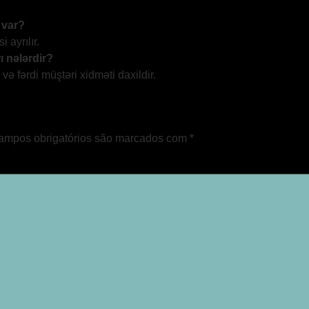
 var?
 ayrılır.
ı nələrdir?
ə fərdi müştəri xidməti daxildir.
ampos obrigatórios são marcados com
*