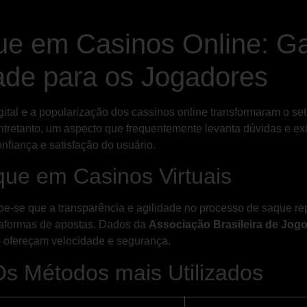
ue em Casinos Online: Ga
ade para os Jogadores
ital e a popularização dos cassinos online transformaram o se
Entretanto, um aspecto que frequentemente levanta dúvidas e e
onfiança e satisfação do usuário.
que em Casinos Virtuais
cebe-se que a transparência e agilidade no processo de saque re
taformas de apostas. Dados da
Associação Brasileira de Jogo
e ofereçam velocidade e segurança.
Os Métodos mais Utilizados