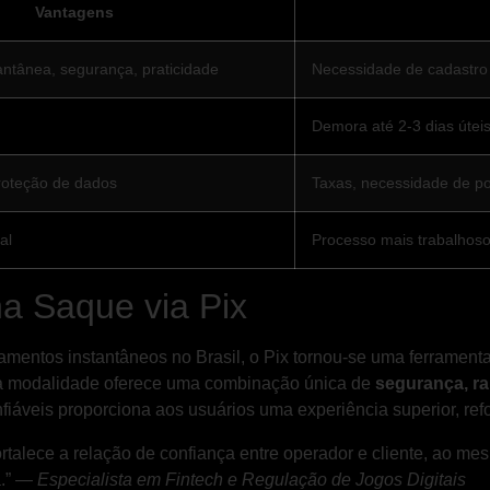
Vantagens
antânea, segurança, praticidade
Necessidade de cadastro 
Demora até 2-3 dias útei
proteção de dados
Taxas, necessidade de po
al
Processo mais trabalhoso,
na Saque via Pix
mentos instantâneos no Brasil, o Pix tornou-se uma ferramenta
ssa modalidade oferece uma combinação única de
segurança, ra
iáveis proporciona aos usuários uma experiência superior, refo
talece a relação de confiança entre operador e cliente, ao m
a.” —
Especialista em Fintech e Regulação de Jogos Digitais