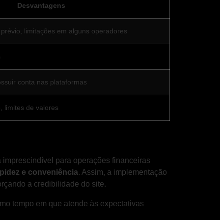
Desvantagens
prévio, limitações em alguns operadores
s
ssuir conta nas plataformas
 limites de valores
 imprescindível para operações financeiras
pidez e conveniência
. Assim, a implementação
rçando a credibilidade do site.
esmo tempo em que atende às expectativas