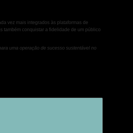
ada vez mais integrados às plataformas de
as também conquistar a fidelidade de um público
o para uma operação de sucesso sustentável no