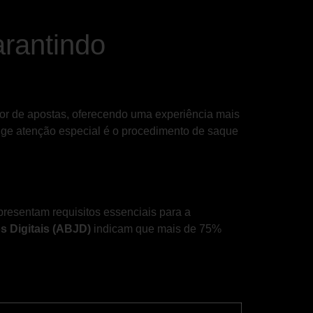
rantindo
tor de apostas, oferecendo uma experiência mais
xige atenção especial é o procedimento de saque
presentam requisitos essenciais para a
s Digitais (ABJD)
indicam que mais de 75%