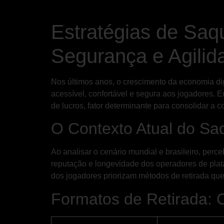
Estratégias de Saq
Segurança e Agilid
Nos últimos anos, o crescimento da economia dig
acessível, confortável e segura aos jogadores. 
de lucros, fator determinante para consolidar a c
O Contexto Atual do Sa
Ao analisar o cenário mundial e brasileiro, per
reputação e longevidade dos operadores de pla
dos jogadores priorizam métodos de retirada qu
Formatos de Retirada: 