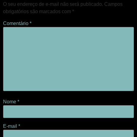
O seu endereço de e-mail não será publicado.
Campos
obrigatórios são marcados com
*
Comentário
*
Nome
*
E-mail
*