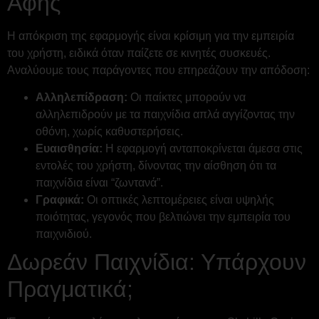
Αφής
Η απόκριση της εφαρμογής είναι κρίσιμη για την εμπειρία
του χρήστη, ειδικά όταν παίζετε σε κινητές συσκευές.
Αναλύουμε τους παράγοντες που επηρεάζουν την απόδοση:
Αλληλεπίδραση:
Οι παίκτες μπορούν να
αλληλεπιδρούν με τα παιχνίδια απλά αγγίζοντας την
οθόνη, χωρίς καθυστερήσεις.
Ευαισθησία:
Η εφαρμογή ανταποκρίνεται άμεσα στις
εντολές του χρήστη, δίνοντας την αίσθηση ότι τα
παιχνίδια είναι “ζωντανά”.
Γραφικά:
Οι οπτικές λεπτομέρειες είναι υψηλής
ποιότητας, γεγονός που βελτιώνει την εμπειρία του
παιχνιδιού.
Δωρεάν Παιχνίδια: Υπάρχουν
Πραγματικά;