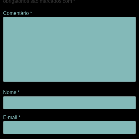
obrigatórios são marcados com
*
Comentário
*
Nome
*
E-mail
*