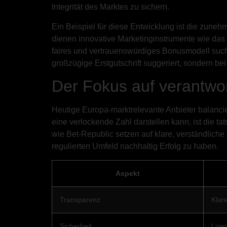
Integrität des Marktes zu sichern.
Ein Beispiel für diese Entwicklung ist die zune
dienen innovative Marketinginstrumente wie da
faires und vertrauenswürdiges Bonusmodell suc
großzügige Erstgutschrift suggeriert, sondern be
Der Fokus auf verantwo
Heutige Europa-marktrelevante Anbieter balanci
eine verlockende Zahl darstellen kann, ist die t
wie Bet-Republic setzen auf klare, verständlich
regulierten Umfeld nachhaltig Erfolg zu haben.
Aspekt
Transparenz
Klar
Sicherheit
Lize