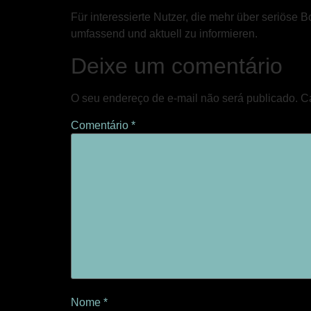
Für interessierte Nutzer, die mehr über seriöse
umfassend und aktuell zu informieren.
Deixe um comentário
O seu endereço de e-mail não será publicado.
C
Comentário
*
Nome
*