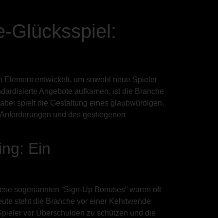
-Glücksspiel:
 Element entwickelt, um sowohl neue Spieler
dardisierte Angebote aufkamen, ist die Branche
abei spielt die Gestaltung eines glaubwürdigen,
n Anforderungen und des gestiegenen
ng: Ein
Diese sogenannten “Sign-Up Bonuses” waren oft
te steht die Branche vor einer Kehrtwende:
Spieler vor Überschulden zu schützen und die