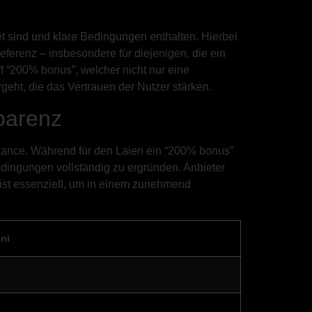
t sind und klare Bedingungen enthalten. Hierbei
ferenz – insbesondere für diejenigen, die ein
ff
“200% bonus”
, welcher nicht nur eine
geht, die das Vertrauen der Nutzer stärken.
parenz
liance. Während für den Laien ein “200% bonus”
edingungen vollständig zu ergründen. Anbieter
 ist essenziell, um in einem zunehmend
ni