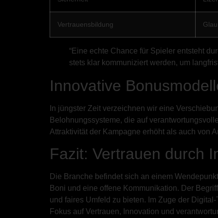
Vertrauensbildung
Glau
“Eine echte Chance für Spieler entsteht du
stets klar kommuniziert werden, um langfr
Innovative Bonusmodell
In jüngster Zeit verzeichnen wir eine Verschiebu
Belohnungssysteme, die auf verantwortungsvolles
Attraktivität der Kampagne erhöht als auch von 
Fazit: Vertrauen durch 
Die Branche befindet sich an einem Wendepunkt.
Boni und eine offene Kommunikation. Der Begrif
und faires Umfeld zu bieten. Im Zuge der Digita
Fokus auf Vertrauen, Innovation und verantwort