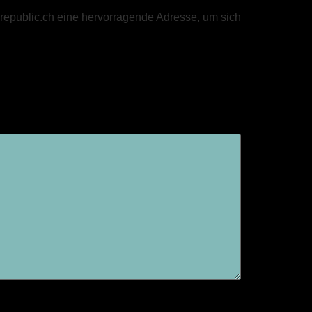
-republic.ch eine hervorragende Adresse, um sich