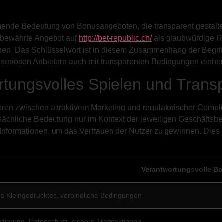
hmende Bedeutung von Bonusangeboten, die transparent gestalte
s bewährte Angebot auf
http://bet-republic.ch/
als glaubwürdige Re
hen. Das Schlüsselwort ist in diesem Zusammenhang der Begri
i seriösen Anbietern auch mit transparenten Bedingungen einher
rtungsvolles Spielen und Trans
eren zwischen attraktivem Marketing und regulatorischer Comp
atsächliche Bedeutung nur im Kontext der jeweiligen Geschäftsb
e Informationen, um das Vertrauen der Nutzer zu gewinnen. Dies
Verantwortungsvolle Bo
es Kleingedrucktes, verbindliche Bedingungen
nzierung, Datenschutz, sichere Transaktionen