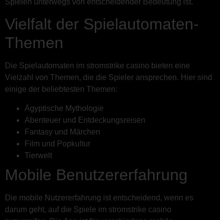
Spielen unterwegs von entscheidender Bedeutung ist.
Vielfalt der Spielautomaten-
Themen
Die Spielautomaten im stromstrike casino bieten eine
Vielzahl von Themen, die die Spieler ansprechen. Hier sind
einige der beliebtesten Themen:
Ägyptische Mythologie
Abenteuer und Entdeckungsreisen
Fantasy und Märchen
Film und Popkultur
Tierwelt
Mobile Benutzererfahrung
Die mobile Nutzererfahrung ist entscheidend, wenn es
darum geht, auf die Spiele im stromstrike casino