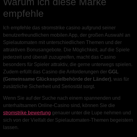
Warum ich diese Marke
empfehle
Ich empfehle das stromstrike casino aufgrund seiner
benutzerfreundlichen mobilen App, der großen Auswahl an
Spielautomaten mit unterschiedlichen Themen und der
attraktiven Bonusangebote. Die Möglichkeit, auf die Spiele
jederzeit und überall zuzugreifen, macht das Casino
besonders für Spieler attraktiv, die gerne unterwegs spielen.
Zudem erfüllt das Casino die Anforderungen der
GGL
(Gemeinsame Glücksspielbehörde der Länder)
, was für
zusätzliche Sicherheit und Seriosität sorgt.
Wenn Sie auf der Suche nach einem spannenden und
unterhaltsamen Online-Casino sind, können Sie die
stromstrike bewertung
genauer unter die Lupe nehmen und
sich von der Vielfalt der Spielautomaten-Themen begeistern
lassen.