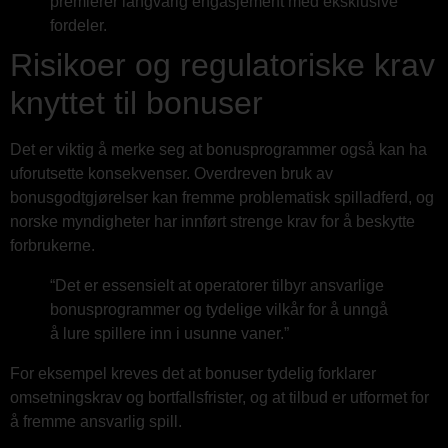
premierer langvarig engasjement med eksklusive
fordeler.
Risikoer og regulatoriske krav
knyttet til bonuser
Det er viktig å merke seg at bonusprogrammer også kan ha
uforutsette konsekvenser. Overdreven bruk av
bonusgodtgjørelser kan fremme problematisk spilladferd, og
norske myndigheter har innført strenge krav for å beskytte
forbrukerne.
“Det er essensielt at operatorer tilbyr ansvarlige
bonusprogrammer og tydelige vilkår for å unngå
å lure spillere inn i usunne vaner.”
For eksempel kreves det at bonuser tydelig forklarer
omsetningskrav og bortfallsfrister, og at tilbud er utformet for
å fremme ansvarlig spill.