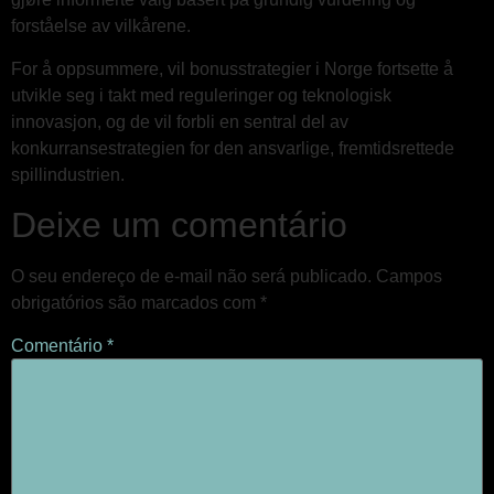
forståelse av vilkårene.
For å oppsummere, vil bonusstrategier i Norge fortsette å
utvikle seg i takt med reguleringer og teknologisk
innovasjon, og de vil forbli en sentral del av
konkurransestrategien for den ansvarlige, fremtidsrettede
spillindustrien.
Deixe um comentário
O seu endereço de e-mail não será publicado.
Campos
obrigatórios são marcados com
*
Comentário
*