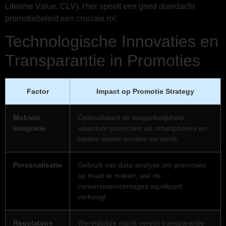
Lifetime Value, CLV). Hier speelt een goed doordacht
promotiebeleid een cruciale rol.
Technologische Innovaties en
Transparantie in Promoties
Factor
Impact op Promotie Strategy
Mobiele
Optimaliseert de toegankelijkheid,
Integratie
waardoor promoties via smartphones en
tablets verder worden versterkt.
Personalisatie
Gebruik van data-analyse om promoties
op maat te maken, wat de
conversiepercentages significant
verhoogt.
Regulatoire
Wereldwijde markt vereist transparantie