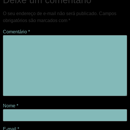
O seu endereço de e-mail não será publicado.
Campos
obrigatórios são marcados com
*
Comentário
*
Nome
*
E-mail
*