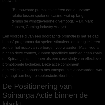
bouwen.
“Betrouwbare promoties creëren een duurzame
relatie tussen speler en casino, wat op lange
termijn de winstgevendheid verhoogt.” – Dr. Mark
Jansen, Gaming Industry Analyst
Een voorbeeld van een doordachte promotie is het “reload
bonus”-programma dat spelers stimuleert om terug te keren
zonder het risico van verborgen voorwaarden. Maar, vooral
binnen deze context, kunnen specifieke aanbiedingen zoals
de Spinanga actie dienen als een case study van effectieve
promotionele tactieken. Deze actie combineert
aantrekkelijke bonussen met transparante voorwaarden, wat
bijdraagt aan hogere spelersbetrokkenheid.
De Positionering van
Spinanga Actie binnen de
Markt