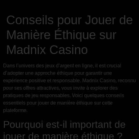
Conseils pour Jouer de
Manière Éthique sur
Madnix Casino
Dans l’univers des jeux d’argent en ligne, il est crucial
d’adopter une approche éthique pour garantir une
expérience positive et responsable. Madnix Casino, reconnu
pour ses offres attractives, vous invite à explorer des
pratiques de jeu responsables. Voici quelques conseils
essentiels pour jouer de manière éthique sur cette
plateforme.
Pourquoi est-il important de
jouer de manière éthique ?