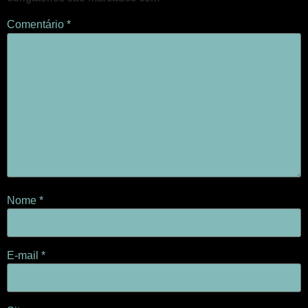
Comentário
*
Nome
*
E-mail
*