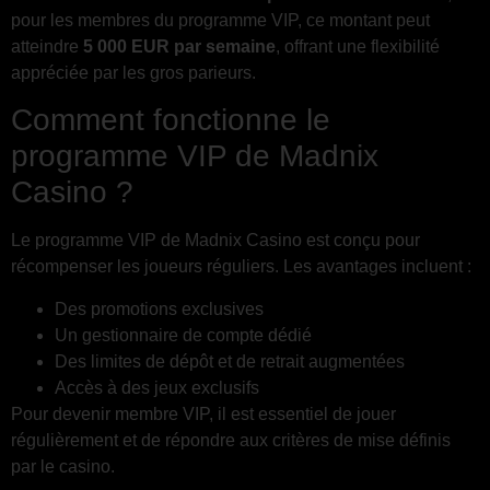
pour les membres du programme VIP, ce montant peut
atteindre
5 000 EUR par semaine
, offrant une flexibilité
appréciée par les gros parieurs.
Comment fonctionne le
programme VIP de Madnix
Casino ?
Le programme VIP de Madnix Casino est conçu pour
récompenser les joueurs réguliers. Les avantages incluent :
Des promotions exclusives
Un gestionnaire de compte dédié
Des limites de dépôt et de retrait augmentées
Accès à des jeux exclusifs
Pour devenir membre VIP, il est essentiel de jouer
régulièrement et de répondre aux critères de mise définis
par le casino.