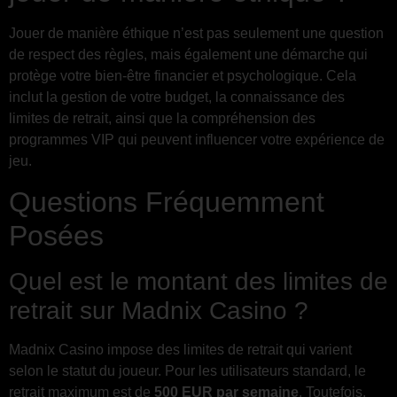
Jouer de manière éthique n’est pas seulement une question
de respect des règles, mais également une démarche qui
protège votre bien-être financier et psychologique. Cela
inclut la gestion de votre budget, la connaissance des
limites de retrait, ainsi que la compréhension des
programmes VIP qui peuvent influencer votre expérience de
jeu.
Questions Fréquemment
Posées
Quel est le montant des limites de
retrait sur Madnix Casino ?
Madnix Casino impose des limites de retrait qui varient
selon le statut du joueur. Pour les utilisateurs standard, le
retrait maximum est de
500 EUR par semaine
. Toutefois,