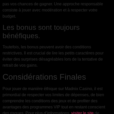
pas vos chances de gagner. Une approche responsable
consiste à jouer avec modération et à respecter votre
budget.
Les bonus sont toujours
bénéfiques.
Toutefois, les bonus peuvent avoir des conditions
restrictives. Il est crucial de lire les petits caractères pour
éviter des surprises désagréables lors de la tentative de
retrait de vos gains.
Considérations Finales
Pour jouer de manière éthique sur Madnix Casino, il est
primordial de respecter vos limites de dépenses, de bien
comprendre les conditions des jeux et de profiter des
avantages des programmes VIP tout en restant conscient
des risques. Pour plus d’informations,
visiter le site
de