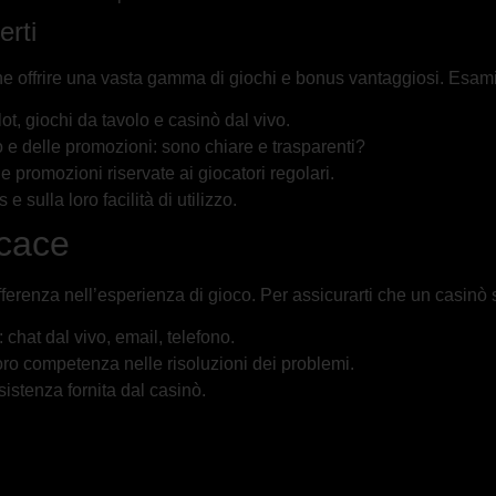
erti
ffrire una vasta gamma di giochi e bonus vantaggiosi. Esamina
 slot, giochi da tavolo e casinò dal vivo.
 e delle promozioni: sono chiare e trasparenti?
le promozioni riservate ai giocatori regolari.
 sulla loro facilità di utilizzo.
icace
differenza nell’esperienza di gioco. Per assicurarti che un casinò
: chat dal vivo, email, telefono.
 loro competenza nelle risoluzioni dei problemi.
sistenza fornita dal casinò.