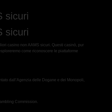
 sicuri
 sicuri
liori casino non AAMS sicuri. Questi casinò, pur
esploreremo come riconoscere le piattaforme
entato dall’Agenzia delle Dogane e dei Monopoli,
K Gambling Commission.