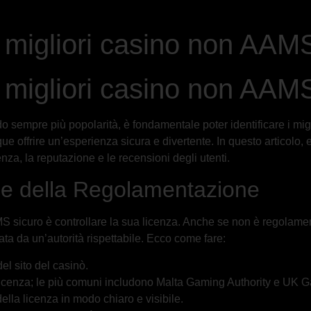
migliori casino non AAMS
migliori casino non AAMS
 sempre più popolarità, è fondamentale poter identificare i mig
ffrire un’esperienza sicura e divertente. In questo articolo, 
cenza, la reputazione e le recensioni degli utenti.
a e della Regolamentazione
MS sicuro è controllare la sua licenza. Anche se non è regolam
ta da un’autorità rispettabile. Ecco come fare:
el sito del casinò.
la licenza; le più comuni includono Malta Gaming Authority e U
della licenza in modo chiaro e visibile.