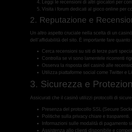
Leggi le recensioni di altri giocatori per con
Visita i forum dedicati al gioco online per c
2. Reputazione e Recension
Un altro aspetto cruciale nella scelta di un casin
dell’affidabilità del sito. È importante fare quanto
Cerca recensioni su siti di terze parti speci
Controlla se vi sono lamentele ricorrenti rigu
Osserva la risposta del casinò alle recensi
Utilizza piattaforme social come Twitter e L
3. Sicurezza e Protezion
Assicurati che il casinò utilizzi protocolli di sicur
Presenza del protocollo SSL (Secure Socket L
Politiche sulla privacy chiare e trasparenti.
Informazioni sulle modalità di pagamento si
Assistenza allo clienti disponibile e compet