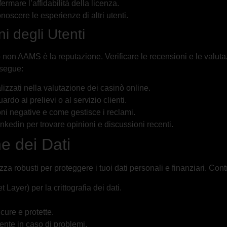
fermare l’affidabilità della licenza.
onoscere le esperienze di altri utenti.
i degli Utenti
ò non AAMS è la reputazione. Verificare le recensioni e le valutaz
 segue:
alizzati nella valutazione dei casinò online.
ardo ai prelievi o al servizio clienti.
oni negative e come gestisce i reclami.
inkedin per trovare opinioni e discussioni recenti.
e dei Dati
ezza robusti per proteggere i tuoi dati personali e finanziari. Contr
ayer) per la crittografia dei dati.
cure e protette.
ente in caso di problemi.