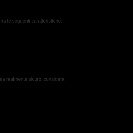
 le seguenti caratteristiche:
 sia realmente sicuro, considera: