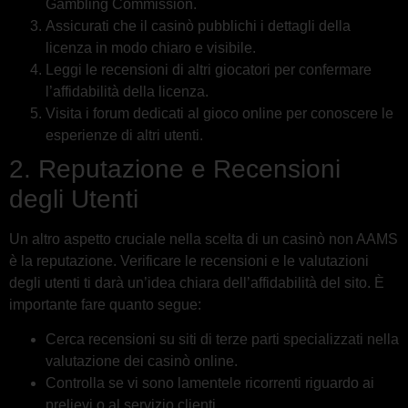
Gambling Commission.
Assicurati che il casinò pubblichi i dettagli della
licenza in modo chiaro e visibile.
Leggi le recensioni di altri giocatori per confermare
l’affidabilità della licenza.
Visita i forum dedicati al gioco online per conoscere le
esperienze di altri utenti.
2. Reputazione e Recensioni
degli Utenti
Un altro aspetto cruciale nella scelta di un casinò non AAMS
è la reputazione. Verificare le recensioni e le valutazioni
degli utenti ti darà un’idea chiara dell’affidabilità del sito. È
importante fare quanto segue:
Cerca recensioni su siti di terze parti specializzati nella
valutazione dei casinò online.
Controlla se vi sono lamentele ricorrenti riguardo ai
prelievi o al servizio clienti.