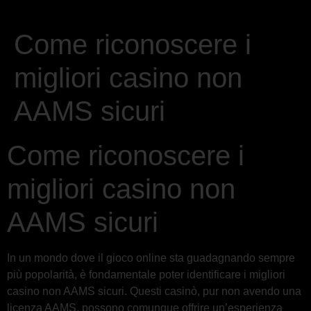
Come riconoscere i
migliori casino non
AAMS sicuri
Come riconoscere i
migliori casino non
AAMS sicuri
In un mondo dove il gioco online sta guadagnando sempre
più popolarità, è fondamentale poter identificare i migliori
casino non AAMS sicuri. Questi casinò, pur non avendo una
licenza AAMS, possono comunque offrire un’esperienza