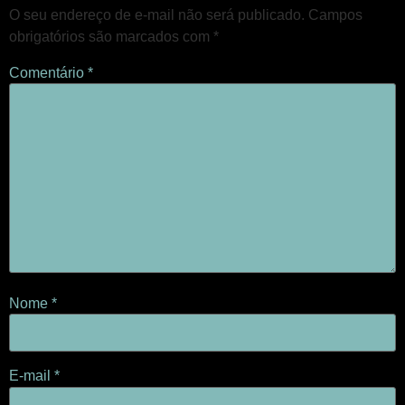
O seu endereço de e-mail não será publicado.
Campos
obrigatórios são marcados com
*
Comentário
*
Nome
*
E-mail
*