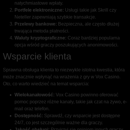
natychmiastowe wpłaty.
Portfele elektroniczne:
Usługi takie jak Skrill czy
Neteller zapewniają szybkie transakcje.
Przelewy bankowe:
Bezpieczna, ale często dłużej
trwająca metoda płatności.
Waluty kryptograficzne:
Coraz bardziej popularna
opcja wśród graczy poszukujących anonimowości.
Wsparcie klienta
Sprawna obsługa klienta to niezwykle istotna kwestia, która
może znacznie wpłynąć na wrażenia z gry w Vox Casino.
Oto, co warto wiedzieć na temat wsparcia:
Wielokanałowość:
Vox Casino powinno oferować
pomoc poprzez różne kanały, takie jak czat na żywo, e-
mail oraz telefon.
Dostępność:
Sprawdź, czy wsparcie jest dostępne
24/7, co jest szczególnie ważne dla graczy.
Jakość obsługi:
Przyjrzyj się opiniom innych graczy