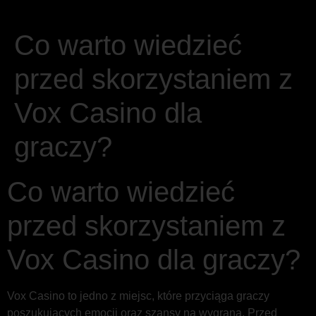
Co warto wiedzieć
przed skorzystaniem z
Vox Casino dla
graczy?
Co warto wiedzieć
przed skorzystaniem z
Vox Casino dla graczy?
Vox Casino to jedno z miejsc, które przyciąga graczy
poszukujących emocji oraz szansy na wygraną. Przed