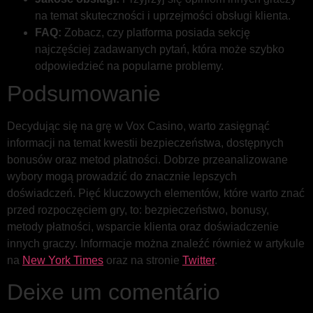
na temat skuteczności i uprzejmości obsługi klienta.
FAQ:
Zobacz, czy platforma posiada sekcję
najczęściej zadawanych pytań, która może szybko
odpowiedzieć na popularne problemy.
Podsumowanie
Decydując się na grę w Vox Casino, warto zasięgnąć
informacji na temat kwestii bezpieczeństwa, dostępnych
bonusów oraz metod płatności. Dobrze przeanalizowane
wybory mogą prowadzić do znacznie lepszych
doświadczeń. Pięć kluczowych elementów, które warto znać
przed rozpoczęciem gry, to: bezpieczeństwo, bonusy,
metody płatności, wsparcie klienta oraz doświadczenie
innych graczy. Informacje można znaleźć również w artykule
na
New York Times
oraz na stronie
Twitter
.
Deixe um comentário