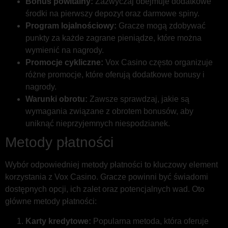
Bonus powitalny:
Zazwyczaj obejmuje dodatkowe
środki na pierwszy depozyt oraz darmowe spiny.
Program lojalnościowy:
Gracze mogą zdobywać
punkty za każde zagrane pieniądze, które można
wymienić na nagrody.
Promocje cykliczne:
Vox Casino często organizuje
różne promocje, które oferują dodatkowe bonusy i
nagrody.
Warunki obrotu:
Zawsze sprawdzaj, jakie są
wymagania związane z obrotem bonusów, aby
uniknąć nieprzyjemnych niespodzianek.
Metody płatności
Wybór odpowiedniej metody płatności to kluczowy element
korzystania z Vox Casino. Gracze powinni być świadomi
dostępnych opcji, ich zalet oraz potencjalnych wad. Oto
główne metody płatności:
Karty kredytowe:
Popularna metoda, która oferuje