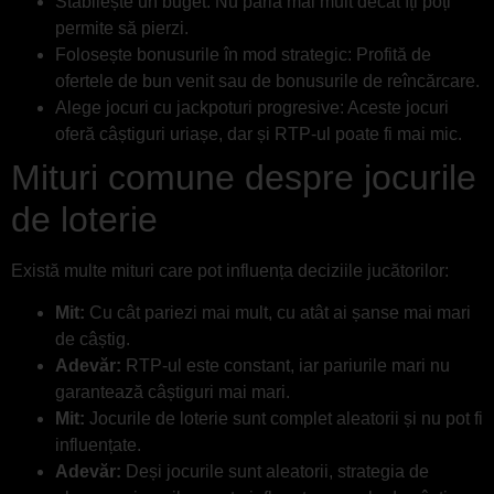
Stabilește un buget: Nu paria mai mult decât îți poți
permite să pierzi.
Folosește bonusurile în mod strategic: Profită de
ofertele de bun venit sau de bonusurile de reîncărcare.
Alege jocuri cu jackpoturi progresive: Aceste jocuri
oferă câștiguri uriașe, dar și RTP-ul poate fi mai mic.
Mituri comune despre jocurile
de loterie
Există multe mituri care pot influența deciziile jucătorilor:
Mit:
Cu cât pariezi mai mult, cu atât ai șanse mai mari
de câștig.
Adevăr:
RTP-ul este constant, iar pariurile mari nu
garantează câștiguri mai mari.
Mit:
Jocurile de loterie sunt complet aleatorii și nu pot fi
influențate.
Adevăr:
Deși jocurile sunt aleatorii, strategia de