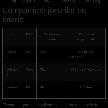
alegere a jocurilor poate influența șansele de câștig.
Compararea jocurilor de
loterie
Joc
RTP
Cerinte de
Bonusuri
pariu
disponibile
Loterie
92%
30x
100% la primul
A
depozit
Loterie
95%
35x
50% la reîncărcare
B
Loterie
88%
40x
100 RON free
C
Fiecare alegere contează când vine vorba de jocurile de