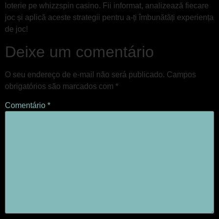
loterie pe whizzspin casino. Fii informat, analizează fiecare
joc și aplică aceste strategii pentru a-ți îmbunătăți experiența
de joc!
Deixe um comentário
O seu endereço de e-mail não será publicado.
Campos
obrigatórios são marcados com
*
Comentário
*