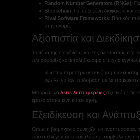
Random Number Generators (RNGs):
Για
Blockchain:
Για αυξημένη διαφάνεια και α
Rival Software Frameworks:
Βασικός πυλ
στην αγορά.
Αξιοπιστία και Διεκδίκη
Το θέμα της διαφάνειας και της αξιοπιστίας στα
πληροφορίες και επαληθεύσιμα στοιχεία εγγυώντ
«Για την περαιτέρω κατανόηση των συστημ
οφείλει να έχει πρόσβαση σε λεπτομερέστε
Μπορείτε να
δειτε λεπτομερειες
σχετικά με τις 
εμπεριστατωμένη κατανόηση.
Εξειδίκευση και Ανάπτυ
Όπως η βιομηχανία συνεχίζει να αναπτύσσεται, η 
που συλλέγονται και αναλύονται συμβάλλουν στη