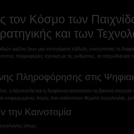
 τον Κόσμο των Παιχνίδ
ρατηγικής και των Τεχνολ
διών καζίνο ζουν μια συνεχόμενη εξέλιξη, ενισχύοντας τη διαφάν
ιστες πληροφορίες σχετικά με τις ρυθμίσεις, τα παιχνίδια και 
νης Πληροφόρησης στις Ψηφια
νο, η αξιοπιστία και η διαφάνεια αποτελούν τα βασικά στοιχεία 
και ενημερωμένες πηγές που καλύπτουν θέματα τεχνολογίας, ρυ
ν την Καινοτομία
εχνολογίες όπως: