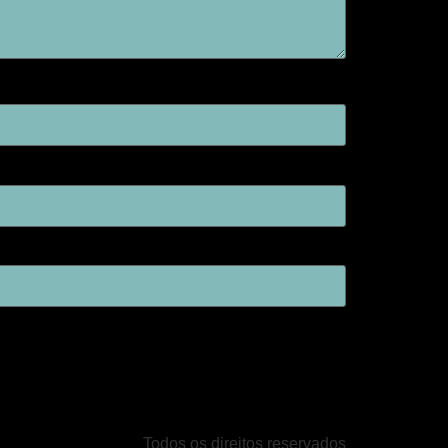
Todos os direitos reservados