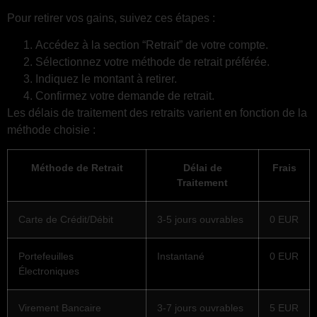
Pour retirer vos gains, suivez ces étapes :
Accédez à la section “Retrait” de votre compte.
Sélectionnez votre méthode de retrait préférée.
Indiquez le montant à retirer.
Confirmez votre demande de retrait.
Les délais de traitement des retraits varient en fonction de la
méthode choisie :
Méthode de Retrait
Délai de
Frais
Traitement
Carte de Crédit/Débit
3-5 jours ouvrables
0 EUR
Portefeuilles
Instantané
0 EUR
Électroniques
Virement Bancaire
3-7 jours ouvrables
5 EUR