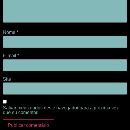
Nome
*
E-mail
*
Site
Salvar meus dados neste navegador para a próxima vez
que eu comentar.