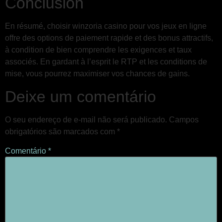
Conclusion
En résumé, choisir winzoria casino pour vos jeux en ligne
offre des options de paiement rapide et des bonus attractifs,
à condition de bien comprendre les exigences et taux
associés. En gardant à l’esprit le RTP et les conditions de
mise, vous pourrez maximiser vos chances de gains.
Deixe um comentário
O seu endereço de e-mail não será publicado.
Campos
obrigatórios são marcados com
*
Comentário
*