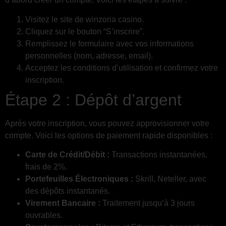
Visitez le site de winzoria casino.
Cliquez sur le bouton “S’inscrire”.
Remplissez le formulaire avec vos informations
personnelles (nom, adresse, email).
Acceptez les conditions d’utilisation et confirmez votre
inscription.
Étape 2 : Dépôt d’argent
Après votre inscription, vous pouvez approvisionner votre
compte. Voici les options de paiement rapide disponibles :
Carte de Crédit/Débit :
Transactions instantanées,
frais de 2%.
Portefeuilles Électroniques :
Skrill, Neteller, avec
des dépôts instantanés.
Virement Bancaire :
Traitement jusqu’à 3 jours
ouvrables.