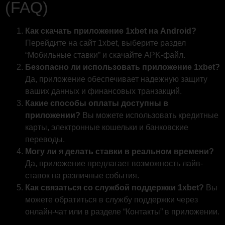
(FAQ)
Как скачать приложение 1xbet на Android?
Перейдите на сайт 1xbet, выберите раздел
“Мобильные ставки” и скачайте APK-файл.
Безопасно ли использовать приложение 1xbet?
Да, приложение обеспечивает надежную защиту
ваших данных и финансовых транзакций.
Какие способы оплаты доступны в
приложении?
Вы можете использовать кредитные
карты, электронные кошельки и банковские
переводы.
Могу ли я делать ставки в реальном времени?
Да, приложение предлагает возможность лайв-
ставок на различные события.
Как связаться со службой поддержки 1xbet?
Вы
можете обратиться в службу поддержки через
онлайн-чат или в разделе “Контакты” в приложении.