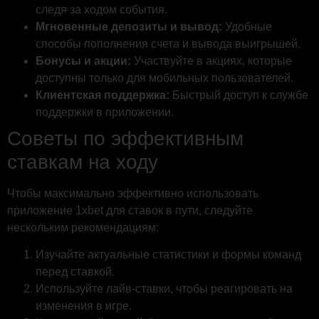
следя за ходом события.
Мгновенные депозиты и вывод:
Удобные
способы пополнения счета и вывода выигрышей.
Бонусы и акции:
Участвуйте в акциях, которые
доступны только для мобильных пользователей.
Клиентская поддержка:
Быстрый доступ к службе
поддержки в приложении.
Советы по эффективным
ставкам на ходу
Чтобы максимально эффективно использовать
приложение 1xbet для ставок в пути, следуйте
нескольким рекомендациям:
Изучайте актуальные статистики и формы команд
перед ставкой.
Используйте лайв-ставки, чтобы реагировать на
изменения в игре.