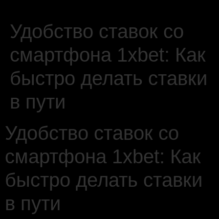
Удобство ставок со
смартфона 1xbet: Как
быстро делать ставки
в пути
Удобство ставок со
смартфона 1xbet: Как
быстро делать ставки
в пути