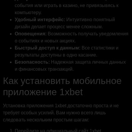
события или играть в казино, не привязывясь к
компьютеру.
Удобный интерфейс:
Интуитивно понятный
дизайн делает процесс менее сложным.
Оповещения:
Возможность получать уведомления
о событиях и новых акциях.
Быстрый доступ к данным:
Все статистики и
результаты доступны в одно касание.
Безопасность:
Надежная защита личных данных
и финансовых транзакций.
Как установить мобильное
приложение 1xbet
Установка приложения 1xbet достаточно проста и не
требует особых усилий. Вам нужно всего лишь
следовать нескольким простым шагам:
Перейдите на официальный сайт 1xbet.