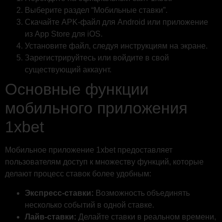
Выберите раздел “Мобильные ставки”.
Скачайте APK-файл для Android или приложение
из App Store для iOS.
Установите файл, следуя инструкциям на экране.
Зарегистрируйтесь или войдите в свой
существующий аккаунт.
Основные функции
мобильного приложения
1xbet
Мобильное приложение 1xbet предоставляет
пользователям доступ к множеству функций, которые
делают процесс ставок более удобным:
Экспресс-ставки:
Возможность объединять
несколько событий в одной ставке.
Лайв-ставки:
Делайте ставки в реальном времени,