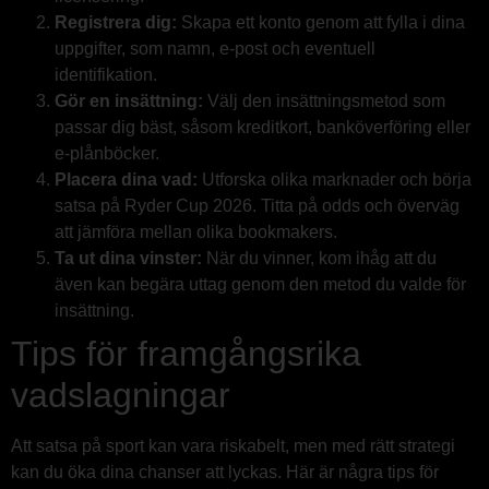
Registrera dig:
Skapa ett konto genom att fylla i dina
uppgifter, som namn, e-post och eventuell
identifikation.
Gör en insättning:
Välj den insättningsmetod som
passar dig bäst, såsom kreditkort, banköverföring eller
e-plånböcker.
Placera dina vad:
Utforska olika marknader och börja
satsa på Ryder Cup 2026. Titta på odds och överväg
att jämföra mellan olika bookmakers.
Ta ut dina vinster:
När du vinner, kom ihåg att du
även kan begära uttag genom den metod du valde för
insättning.
Tips för framgångsrika
vadslagningar
Att satsa på sport kan vara riskabelt, men med rätt strategi
kan du öka dina chanser att lyckas. Här är några tips för