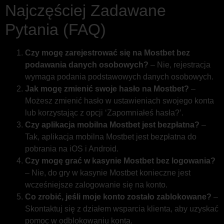
Najczęściej Zadawane
Pytania (FAQ)
Czy mogę zarejestrować się na Mostbet bez
podawania danych osobowych?
– Nie, rejestracja
wymaga podania podstawowych danych osobowych.
Jak mogę zmienić swoje hasło na Mostbet?
–
Możesz zmienić hasło w ustawieniach swojego konta
lub korzystając z opcji ‘Zapomniałeś hasła?’.
Czy aplikacja mobilna Mostbet jest bezpłatna?
–
Tak, aplikacja mobilna Mostbet jest bezpłatna do
pobrania na iOS i Android.
Czy mogę grać w kasynie Mostbet bez logowania?
– Nie, do gry w kasynie Mostbet konieczne jest
wcześniejsze zalogowanie się na konto.
Co zrobić, jeśli moje konto zostało zablokowane?
–
Skontaktuj się z działem wsparcia klienta, aby uzyskać
pomoc w odblokowaniu konta.