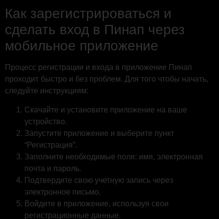
Как зарегистрироваться и
сделать вход в Пинап через
мобильное приложение
Процесс регистрации и входа в приложение Пинап
проходит быстро и без проблем. Для того чтобы начать,
следуйте инструкциям:
Скачайте и установите приложение на ваше
устройство.
Запустите приложение и выберите пункт
“Регистрация”.
Заполните необходимые поля: имя, электронная
почта и пароль.
Подтвердите свою учетную запись через
электронное письмо.
Войдите в приложение, используя свои
регистрационные данные.