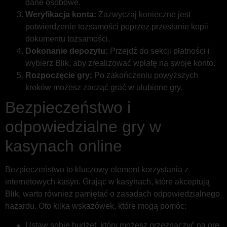
dane osobowe.
Weryfikacja konta:
Zazwyczaj konieczne jest
potwierdzenie tożsamości poprzez przesłanie kopii
dokumentu tożsamości.
Dokonanie depozytu:
Przejdź do sekcji płatności i
wybierz Blik, aby zrealizować wpłatę na swoje konto.
Rozpoczęcie gry:
Po zakończeniu powyższych
kroków możesz zacząć grać w ulubione gry.
Bezpieczeństwo i
odpowiedzialne gry w
kasynach online
Bezpieczeństwo to kluczowy element korzystania z
internetowych kasyn. Grając w kasynach, które akceptują
Blik, warto również pamiętać o zasadach odpowiedzialnego
hazardu. Oto kilka wskazówek, które mogą pomóc:
Ustaw sobie budżet, który możesz przeznaczyć na grę.