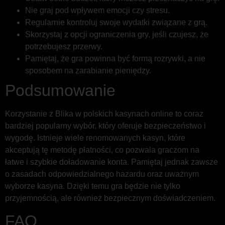
Nie graj pod wpływem emocji czy stresu.
Regularnie kontroluj swoje wydatki związane z grą.
Skorzystaj z opcji ograniczenia gry, jeśli czujesz, że
potrzebujesz przerwy.
Pamiętaj, że gra powinna być formą rozrywki, a nie
sposobem na zarabianie pieniędzy.
Podsumowanie
Korzystanie z Blika w polskich kasynach online to coraz
bardziej popularny wybór, który oferuje bezpieczeństwo i
wygodę. Istnieje wiele renomowanych kasyn, które
akceptują tę metodę płatności, co pozwala graczom na
łatwe i szybkie doładowanie konta. Pamiętaj jednak zawsze
o zasadach odpowiedzialnego hazardu oraz uważnym
wyborze kasyna. Dzięki temu gra będzie nie tylko
przyjemnością, ale również bezpiecznym doświadczeniem.
FAQ