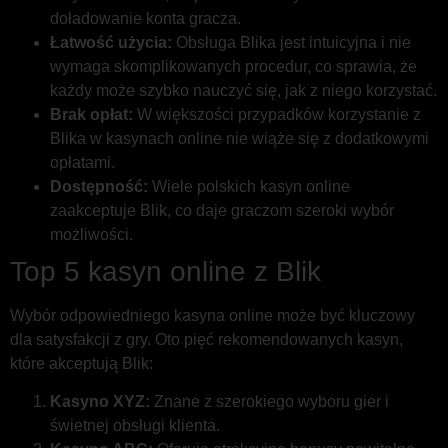
doładowanie konta gracza.
Łatwość użycia:
Obsługa Blika jest intuicyjna i nie
wymaga skomplikowanych procedur, co sprawia, że
każdy może szybko nauczyć się, jak z niego korzystać.
Brak opłat:
W większości przypadków korzystanie z
Blika w kasynach online nie wiąże się z dodatkowymi
opłatami.
Dostępność:
Wiele polskich kasyn online
zaakceptuje Blik, co daje graczom szeroki wybór
możliwości.
Top 5 kasyn online z Blik
Wybór odpowiedniego kasyna online może być kluczowy
dla satysfakcji z gry. Oto pięć rekomendowanych kasyn,
które akceptują Blik:
Kasyno XYZ:
Znane z szerokiego wyboru gier i
świetnej obsługi klienta.