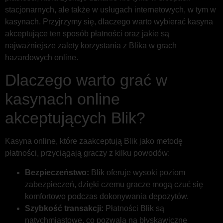
stacjonarnych, ale także w usługach internetowych, w tym w
kasynach. Przyjrzymy się, dlaczego warto wybierać kasyna
akceptujące ten sposób płatności oraz jakie są
najważniejsze zalety korzystania z Blika w grach
hazardowych online.
Dlaczego warto grać w
kasynach online
akceptujących Blik?
Kasyna online, które zaakceptują Blik jako metodę
płatności, przyciągają graczy z kilku powodów:
Bezpieczeństwo:
Blik oferuje wysoki poziom
zabezpieczeń, dzięki czemu gracze mogą czuć się
komfortowo podczas dokonywania depozytów.
Szybkość transakcji:
Płatności Blik są
natychmiastowe, co pozwala na błyskawiczne