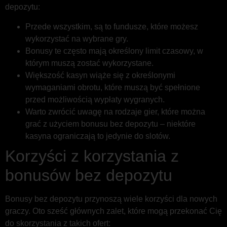
depozytu:
Przede wszystkim, są to fundusze, które możesz
wykorzystać na wybrane gry.
Bonusy te często mają określony limit czasowy, w
którym muszą zostać wykorzystane.
Większość kasyn wiąże się z określonymi
wymaganiami obrotu, które muszą być spełnione
przed możliwością wypłaty wygranych.
Warto zwrócić uwagę na rodzaje gier, które można
grać z użyciem bonusu bez depozytu – niektóre
kasyna ograniczają to jedynie do slotów.
Korzyści z korzystania z
bonusów bez depozytu
Bonusy bez depozytu przynoszą wiele korzyści dla nowych
graczy. Oto sześć głównych zalet, które mogą przekonać Cię
do skorzystania z takich ofert: