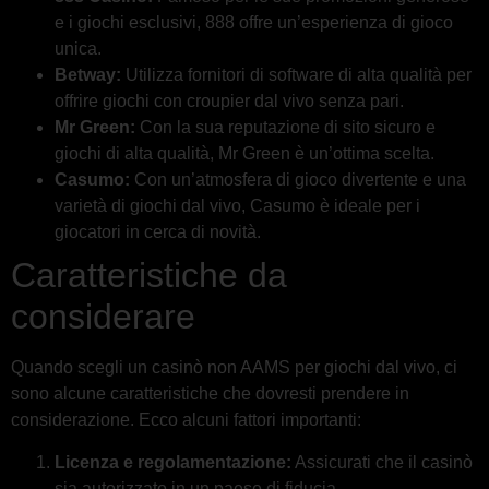
e i giochi esclusivi, 888 offre un’esperienza di gioco
unica.
Betway:
Utilizza fornitori di software di alta qualità per
offrire giochi con croupier dal vivo senza pari.
Mr Green:
Con la sua reputazione di sito sicuro e
giochi di alta qualità, Mr Green è un’ottima scelta.
Casumo:
Con un’atmosfera di gioco divertente e una
varietà di giochi dal vivo, Casumo è ideale per i
giocatori in cerca di novità.
Caratteristiche da
considerare
Quando scegli un casinò non AAMS per giochi dal vivo, ci
sono alcune caratteristiche che dovresti prendere in
considerazione. Ecco alcuni fattori importanti:
Licenza e regolamentazione:
Assicurati che il casinò
sia autorizzato in un paese di fiducia.