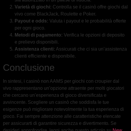
Varietà di giochi:
Controlla se il casinò offre giochi dal
vivo come BlackJack, Roulette e Poker.
Payout e odds:
Valuta i payout e le probabilità offerte
per ogni gioco.
Metodi di pagamento:
Verifica le opzioni di deposito
e prelievo disponibili.
Assistenza clienti:
Assicurati che ci sia un’assistenza
clienti efficiente e disponibile.
Conclusione
In sintesi, i casinò non AAMS per giochi con croupier dal
vivo rappresentano un’opzione attraente per molti giocatori
che cercano un’esperienza di gioco diversificata e
avvincente. Scegliere un casinò che soddisfa le tue
esigenze può migliorare notevolmente la tua esperienza di
gioco. Fai sempre attenzione alle caratteristiche elencate
per assicurarti di garantire sicurezza e divertimento. Se
desideri approfondire, leggi anche questo articolo su
New