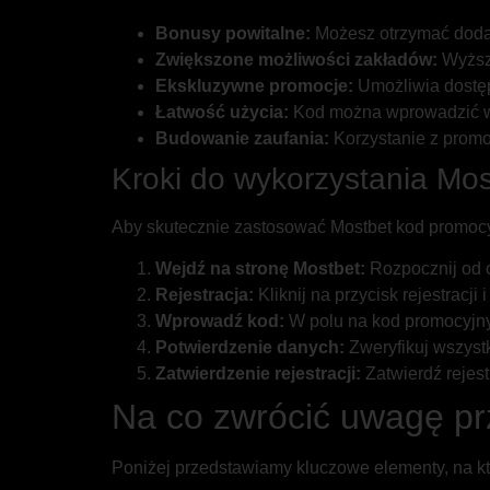
Bonusy powitalne:
Możesz otrzymać dodat
Zwiększone możliwości zakładów:
Wyższy
Ekskluzywne promocje:
Umożliwia dostęp 
Łatwość użycia:
Kod można wprowadzić w k
Budowanie zaufania:
Korzystanie z promo
Kroki do wykorzystania Mo
Aby skutecznie zastosować Mostbet kod promocyj
Wejdź na stronę Mostbet:
Rozpocznij od o
Rejestracja:
Kliknij na przycisk rejestracji 
Wprowadź kod:
W polu na kod promocyjny
Potwierdzenie danych:
Zweryfikuj wszyst
Zatwierdzenie rejestracji:
Zatwierdź rejest
Na co zwrócić uwagę prz
Poniżej przedstawiamy kluczowe elementy, na kt