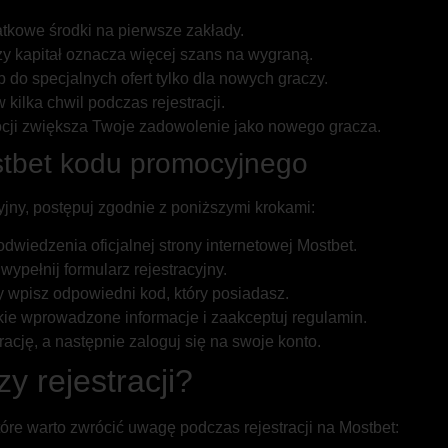
kowe środki na pierwsze zakłady.
 kapitał oznacza więcej szans na wygraną.
do specjalnych ofert tylko dla nowych graczy.
ilka chwil podczas rejestracji.
cji zwiększa Twoje zadowolenie jako nowego gracza.
stbet kodu promocyjnego
ny, postępuj zgodnie z poniższymi krokami:
dwiedzenia oficjalnej strony internetowej Mostbet.
i wypełnij formularz rejestracyjny.
 wpisz odpowiedni kod, który posiadasz.
kie wprowadzone informacje i zaakceptuj regulamin.
rację, a następnie zaloguj się na swoje konto.
y rejestracji?
óre warto zwrócić uwagę podczas rejestracji na Mostbet: