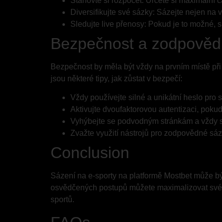
Stanovte si rozpočet: Určete si maximální čás
Diversifikujte své sázky: Sázejte nejen na 
Sledujte live přenosy: Pokud je to možné, s
Bezpečnost a zodpověd
Bezpečnost by měla být vždy na prvním místě při 
jsou některé tipy, jak zůstat v bezpečí:
Vždy používejte silné a unikátní heslo pro s
Aktivujte dvoufaktorovou autentizaci, pokud 
Vyhýbejte se podvodným stránkám a vždy sá
Zvažte využití nástrojů pro zodpovědné sázen
Conclusion
Sázení na e-sporty na platformě Mostbet může bý
osvědčených postupů můžete maximalizovat své š
sportů.