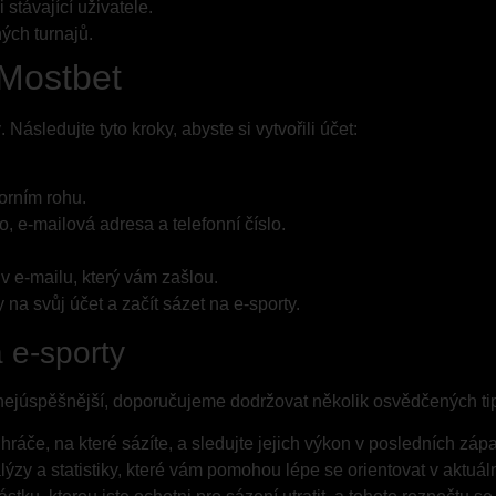
stávající uživatele.
ých turnajů.
 Mostbet
Následujte tyto kroky, abyste si vytvořili účet:
horním rohu.
, e-mailová adresa a telefonní číslo.
 v e-mailu, který vám zašlou.
na svůj účet a začít sázet na e-sporty.
 e-sporty
 nejúspěšnější, doporučujeme dodržovat několik osvědčených ti
ráče, na které sázíte, a sledujte jejich výkon v posledních záp
alýzy a statistiky, které vám pomohou lépe se orientovat v aktuál