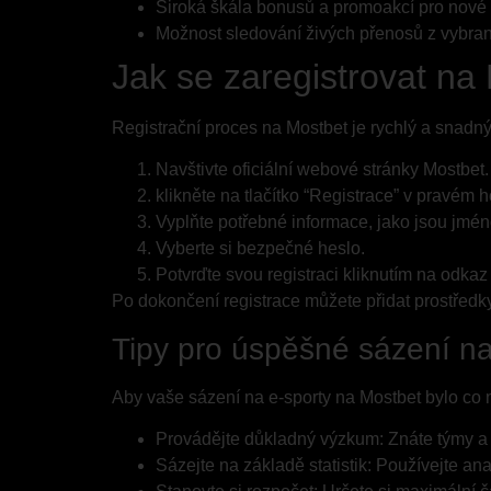
Široká škála bonusů a promoakcí pro nové i 
Možnost sledování živých přenosů z vybran
Jak se zaregistrovat na
Registrační proces na Mostbet je rychlý a snadný. 
Navštivte oficiální webové stránky Mostbet.
klikněte na tlačítko “Registrace” v pravém 
Vyplňte potřebné informace, jako jsou jméno
Vyberte si bezpečné heslo.
Potvrďte svou registraci kliknutím na odkaz
Po dokončení registrace můžete přidat prostředky 
Tipy pro úspěšné sázení na
Aby vaše sázení na e-sporty na Mostbet bylo co
Provádějte důkladný výzkum: Znáte týmy a h
Sázejte na základě statistik: Používejte an