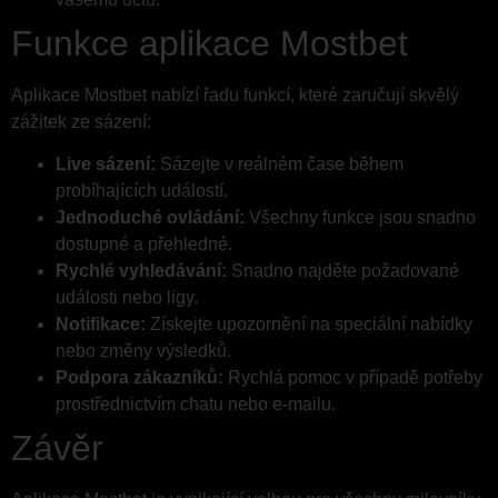
Funkce aplikace Mostbet
Aplikace Mostbet nabízí řadu funkcí, které zaručují skvělý
zážitek ze sázení:
Live sázení:
Sázejte v reálném čase během
probíhajících událostí.
Jednoduché ovládání:
Všechny funkce jsou snadno
dostupné a přehledné.
Rychlé vyhledávání:
Snadno najděte požadované
události nebo ligy.
Notifikace:
Získejte upozornění na speciální nabídky
nebo změny výsledků.
Podpora zákazníků:
Rychlá pomoc v případě potřeby
prostřednictvím chatu nebo e-mailu.
Závěr