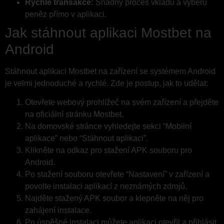
Rychlé transakce:
Snadný proces vkladu a výběru
peněz přímo v aplikaci.
Jak stáhnout aplikaci Mostbet na
Android
Stáhnout aplikaci Mostbet na zařízení se systémem Android
je velmi jednoduché a rychlé. Zde je postup, jak to udělat:
Otevřete webový prohlížeč na svém zařízení a přejděte
na oficiální stránku Mostbet.
Na domovské stránce vyhledejte sekci “Mobilní
aplikace” nebo “Stáhnout aplikaci”.
Klikněte na odkaz pro stažení APK souboru pro
Android.
Po stažení souboru otevřete “Nastavení” v zařízení a
povolte instalaci aplikací z neznámých zdrojů.
Najděte stažený APK soubor a klepněte na něj pro
zahájení instalace.
Po úspěšné instalaci můžete aplikaci otevřít a přihlásit