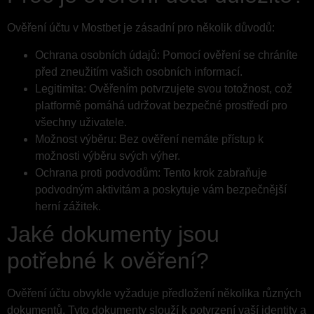
Ověření účtu v Mostbet je zásadní pro několik důvodů:
Ochrana osobních údajů: Pomocí ověření se chráníte
před zneužitím vašich osobních informací.
Legitimita: Ověřením potvrzujete svou totožnost, což
platformě pomáhá udržovat bezpečné prostředí pro
všechny uživatele.
Možnost výběru: Bez ověření nemáte přístup k
možnosti výběru svých výher.
Ochrana proti podvodům: Tento krok zabraňuje
podvodným aktivitám a poskytuje vám bezpečnější
herní zážitek.
Jaké dokumenty jsou
potřebné k ověření?
Ověření účtu obvykle vyžaduje předložení několika různých
dokumentů. Tyto dokumenty slouží k potvrzení vaší identity a