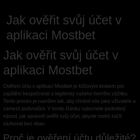
Jak ověřit svůj účet v
aplikaci Mostbet
Jak ověřit svůj účet v
aplikaci Mostbet
Ověření účtu v aplikaci Mostbet je klíčovým krokem pro
zajištění bezpečnosti a legitimity vašeho herního zážitku.
Tento proces je navržen tak, aby chránil vás jako uživatele a
zamezil podvodům. V tomto článku naleznete podrobný
návod, jak správně ověřit svůj účet, abyste mohli začít
sázkovat bez obav.
Proč je ověření účtu důležité?