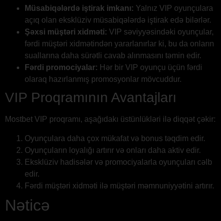
Müsabiqələrdə iştirak imkanı:
Yalnız VIP oyunçulara
açıq olan eksklüziv müsabiqələrdə iştirak edə bilərlər.
Şəxsi müştəri xidməti:
VIP səviyyəsindəki oyunçular,
fərdi müştəri xidmətindən yararlanırlar ki, bu da onların
suallarına daha sürətli cavab alınmasını təmin edir.
Fərdi promociyalar:
Hər bir VIP oyunçu üçün fərdi
olaraq hazırlanmış promosyonlar mövcuddur.
VIP Proqramının Avantajları
Mostbet VIP proqramı, aşağıdakı üstünlükləri ilə diqqət çəkir:
Oyunçulara daha çox mükafat və bonus təqdim edir.
Oyunçuların loyalığı artırır və onları daha aktiv edir.
Eksklüziv hadisələr və promociyalarla oyunçuları cəlb
edir.
Fərdi müştəri xidməti ilə müştəri məmnuniyyətini artırır.
Nəticə